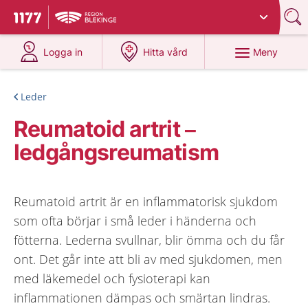
Du har valt region
Blekinge
.
Till startsidan för 1177
på 1177.se
på 1177.se
Meny
Logga in
Hitta vård
Leder
Reumatoid artrit –
ledgångsreumatism
Reumatoid artrit är en inflammatorisk sjukdom
som ofta börjar i små leder i händerna och
fötterna. Lederna svullnar, blir ömma och du får
ont. Det går inte att bli av med sjukdomen, men
med läkemedel och fysioterapi kan
inflammationen dämpas och smärtan lindras.