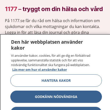
1177
–
tryggt om din hälsa och vård
På 1177.se får du råd om hälsa och information om
sjukdomar och vilka mottagningar du kan kontakta.
Logga in för att läsa din journal och göra dina
vårdärenden. Ring telefonnummer 1177 för
Den här webbplatsen använder
sjukvårdsrådgivning dygnet runt.
kakor
1177 ger dig råd när du vill må bättre.
Vi använder kakor, cookies, för att ge dig en förbättrad
upplevelse, sammanställa statistik och för att viss
nödvändig funktionalitet ska fungera på webbplatsen.
Läs mer om hur vi använder kakor
HANTERA KAKOR
Visa inn
1177 på flera språk
Visa inn
Om 1177
GODKÄNN NÖDVÄNDIGA
Visa inn
Kontakt