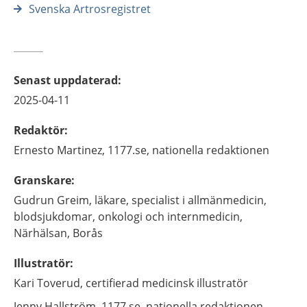
Svenska Artrosregistret
Senast uppdaterad
:
2025-04-11
Redaktör
:
Ernesto
Martinez,
1177.se, nationella redaktionen
Granskare
:
Gudrun
Greim,
läkare, specialist i allmänmedicin,
blodsjukdomar, onkologi och internmedicin,
Närhälsan,
Borås
Illustratör
:
Kari
Toverud,
certifierad medicinsk illustratör
Jenny
Hallström,
1177.se, nationella redaktionen