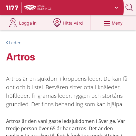
Du har valt region
Blekinge
.
Till startsidan för 1177
på 1177.se
på 1177.se
Meny
Logga in
Hitta vård
Leder
Artros
Artros är en sjukdom i kroppens leder. Du kan få
ont och bli stel. Besvären sitter ofta i knäleder,
höftleder, fingrarnas leder, ryggen och stortåns
grundled. Det finns behandling som kan hjälpa.
Artros är den vanligaste ledsjukdomen i Sverige. Var
tredje person över 65 år har artros. Det är den
vanligaste orsaken till fysisk funktionsnedsättning i