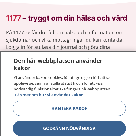
1177
–
tryggt om din hälsa och vård
På 1177.se får du råd om hälsa och information om
sjukdomar och vilka mottagningar du kan kontakta.
Logga in för att läsa din journal och göra dina
vårdärenden. Ring telefonnummer 1177 för
Den här webbplatsen använder
sjukvårdsrådgivning dygnet runt.
kakor
1177 ger dig råd när du vill må bättre.
Vi använder kakor, cookies, för att ge dig en förbättrad
upplevelse, sammanställa statistik och för att viss
nödvändig funktionalitet ska fungera på webbplatsen.
Läs mer om hur vi använder kakor
Visa inn
HANTERA KAKOR
1177 på flera språk
Visa inn
Om 1177
GODKÄNN NÖDVÄNDIGA