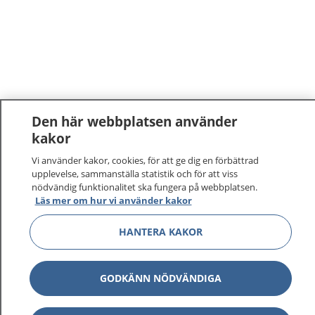
Den här webbplatsen använder
kakor
1177
–
tryggt om din hälsa och vård
Vi använder kakor, cookies, för att ge dig en förbättrad
upplevelse, sammanställa statistik och för att viss
På 1177.se får du råd om hälsa och information om
nödvändig funktionalitet ska fungera på webbplatsen.
Läs mer om hur vi använder kakor
sjukdomar och vilka mottagningar du kan kontakta.
Logga in för att läsa din journal och göra dina
HANTERA KAKOR
vårdärenden. Ring telefonnummer 1177 för
sjukvårdsrådgivning dygnet runt.
1177 ger dig råd när du vill må bättre.
GODKÄNN NÖDVÄNDIGA