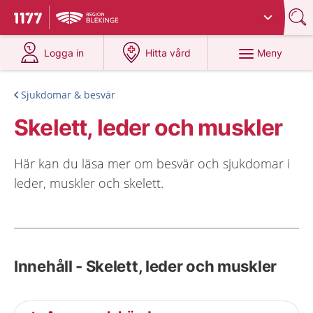
Du har valt region
Blekinge
.
Till startsidan för 1177
på 1177.se
på 1177.se
Meny
Logga in
Hitta vård
Sjukdomar & besvär
Skelett, leder och muskler
Här kan du läsa mer om besvär och sjukdomar i
leder, muskler och skelett.
Innehåll - Skelett, leder och muskler