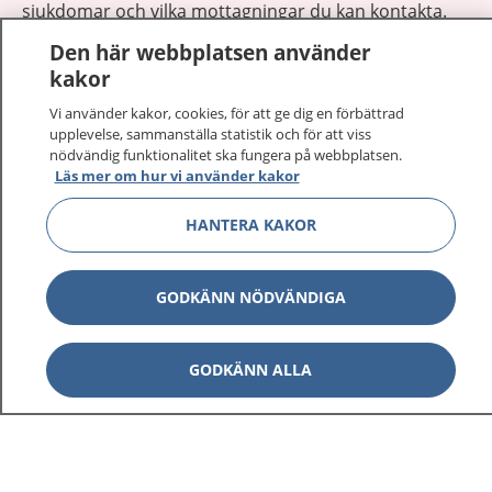
sjukdomar och vilka mottagningar du kan kontakta.
Logga in för att läsa din journal och göra dina
Den här webbplatsen använder
vårdärenden. Ring telefonnummer 1177 för
kakor
sjukvårdsrådgivning dygnet runt.
Vi använder kakor, cookies, för att ge dig en förbättrad
1177 ger dig råd när du vill må bättre.
upplevelse, sammanställa statistik och för att viss
nödvändig funktionalitet ska fungera på webbplatsen.
Läs mer om hur vi använder kakor
HANTERA KAKOR
Visa inn
1177 på flera språk
GODKÄNN NÖDVÄNDIGA
Visa inn
Om 1177
GODKÄNN ALLA
Visa inn
Kontakt
Behandling av personuppgifter