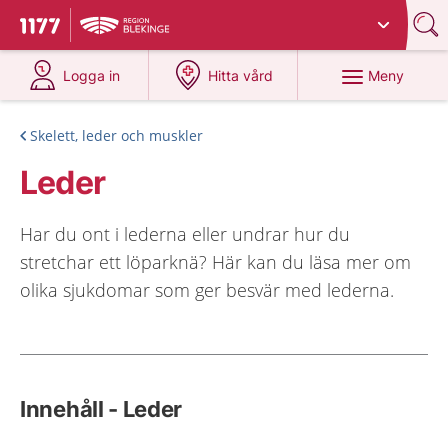
Du har valt region
Blekinge
.
Till startsidan för 1177
på 1177.se
på 1177.se
Meny
Logga in
Hitta vård
Skelett, leder och muskler
Leder
Har du ont i lederna eller undrar hur du
stretchar ett löparknä? Här kan du läsa mer om
olika sjukdomar som ger besvär med lederna.
Innehåll - Leder