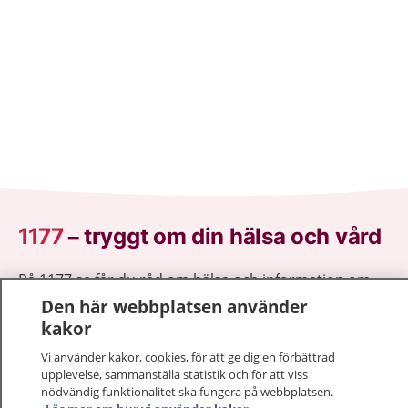
1177
–
tryggt om din hälsa och vård
På 1177.se får du råd om hälsa och information om
sjukdomar och vilka mottagningar du kan kontakta.
Den här webbplatsen använder
Logga in för att läsa din journal och göra dina
kakor
vårdärenden. Ring telefonnummer 1177 för
Vi använder kakor, cookies, för att ge dig en förbättrad
sjukvårdsrådgivning dygnet runt.
upplevelse, sammanställa statistik och för att viss
1177 ger dig råd när du vill må bättre.
nödvändig funktionalitet ska fungera på webbplatsen.