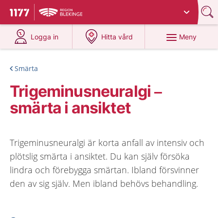
Du har valt region
Blekinge
.
Till startsidan för 1177
på 1177.se
på 1177.se
Meny
Logga in
Hitta vård
Smärta
Trigeminusneuralgi –
smärta i ansiktet
Trigeminusneuralgi är korta anfall av intensiv och
plötslig smärta i ansiktet. Du kan själv försöka
lindra och förebygga smärtan. Ibland försvinner
den av sig själv. Men ibland behövs behandling.