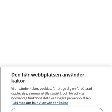
Den här webbplatsen använder
1177
–
tryggt om din hälsa och vård
kakor
Vi använder kakor, cookies, för att ge dig en förbättrad
På 1177.se får du råd om hälsa och information om
upplevelse, sammanställa statistik och för att viss
sjukdomar och vilka mottagningar du kan kontakta.
nödvändig funktionalitet ska fungera på webbplatsen.
Läs mer om hur vi använder kakor
Logga in för att läsa din journal och göra dina
vårdärenden. Ring telefonnummer 1177 för