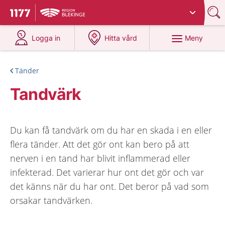
Du har valt region
Blekinge
.
Till startsidan för 1177
på 1177.se
på 1177.se
Meny
Logga in
Hitta vård
Tänder
Tandvärk
Du kan få tandvärk om du har en skada i en eller
flera tänder. Att det gör ont kan bero på att
nerven i en tand har blivit inflammerad eller
infekterad. Det varierar hur ont det gör och var
det känns när du har ont. Det beror på vad som
orsakar tandvärken.