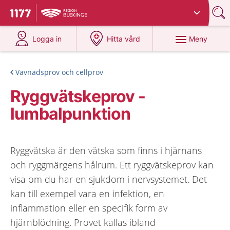
Du har valt region
Blekinge
.
Till startsidan för 1177
på 1177.se
på 1177.se
Meny
Logga in
Hitta vård
Vävnadsprov och cellprov
Ryggvätskeprov -
lumbalpunktion
Ryggvätska är den vätska som finns i hjärnans
och ryggmärgens hålrum. Ett ryggvätskeprov kan
visa om du har en sjukdom i nervsystemet. Det
kan till exempel vara en infektion, en
inflammation eller en specifik form av
hjärnblödning. Provet kallas ibland