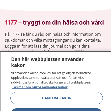
1177
–
tryggt om din hälsa och vård
På 1177.se får du råd om hälsa och information om
sjukdomar och vilka mottagningar du kan kontakta.
Logga in för att läsa din journal och göra dina
vårdärenden. Ring telefonnummer 1177 för
sjukvårdsrådgivning dygnet runt.
Den här webbplatsen använder
1177 ger dig råd när du vill må bättre.
kakor
Vi använder kakor, cookies, för att ge dig en förbättrad
upplevelse, sammanställa statistik och för att viss
nödvändig funktionalitet ska fungera på webbplatsen.
Läs mer om hur vi använder kakor
Visa inn
1177 på flera språk
HANTERA KAKOR
Visa inn
Om 1177