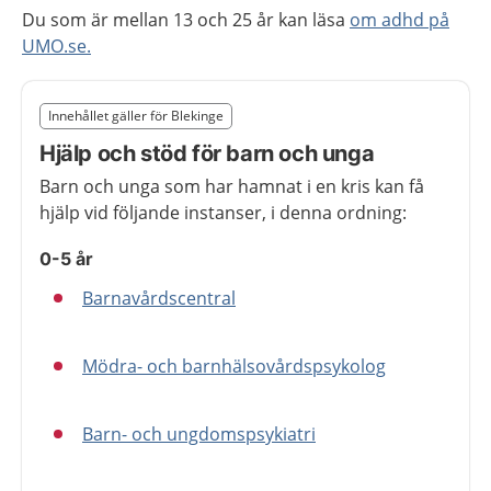
Du som är mellan 13 och 25 år kan läsa
om adhd på
UMO.se.
Slut på det regionala tillägget från region Blekinge
Innehållet gäller för Blekinge
Nedan innehåll gäller region Blekinge
Hjälp och stöd för barn och unga
Barn och unga som har hamnat i en kris kan få
hjälp vid följande instanser, i denna ordning:
0-5 år
Barnavårdscentral
Mödra- och barnhälsovårdspsykolog
Barn- och ungdomspsykiatri