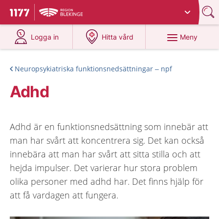
Du har valt region
Blekinge
.
Till startsidan för 1177
på 1177.se
på 1177.se
Meny
Logga in
Hitta vård
Neuropsykiatriska funktionsnedsättningar – npf
Adhd
Adhd är en funktionsnedsättning som innebär att
man har svårt att koncentrera sig. Det kan också
innebära att man har svårt att sitta stilla och att
hejda impulser. Det varierar hur stora problem
olika personer med adhd har. Det finns hjälp för
att få vardagen att fungera.