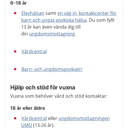
6-18 år
Elevhälsan
samt
en väg in, kontaktcenter för
barn och ungas psykiska hälsa
. Du som fyllt
13 år kan även vända dig till
din
ungdomsmottagning
.
Vårdcentral
Barn- och ungdomspsykiatri
Hjälp och stöd för vuxna
Vuxna som behöver vård och stöd kontaktar:
18 år eller äldre
Vårdcentral
eller
ungdomsmottagningen
UMO
(13-26 år).