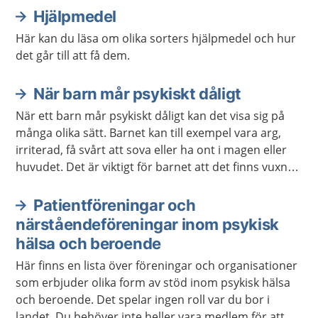
Hjälpmedel
Här kan du läsa om olika sorters hjälpmedel och hur
det går till att få dem.
När barn mår psykiskt dåligt
När ett barn mår psykiskt dåligt kan det visa sig på
många olika sätt. Barnet kan till exempel vara arg,
irriterad, få svårt att sova eller ha ont i magen eller
huvudet. Det är viktigt för barnet att det finns vuxna
som lyssnar och ger stöd. Ibland behövs också stöd
och hjälp från sjukvården eller kommunen.
Patientföreningar och
närståendeföreningar inom psykisk
hälsa och beroende
Här finns en lista över föreningar och organisationer
som erbjuder olika form av stöd inom psykisk hälsa
och beroende. Det spelar ingen roll var du bor i
landet. Du behöver inte heller vara medlem för att ta