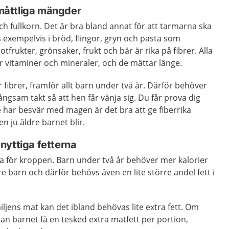
i måttliga mängder
ch fullkorn. Det är bra bland annat för att tarmarna ska
s exempelvis i bröd, flingor, gryn och pasta som
otfrukter, grönsaker, frukt och bär är rika på fibrer. Alla
r vitaminer och mineraler, och de mättar länge.
r fibrer, framför allt barn under två år. Därför behöver
ngsam takt så att hen får vänja sig. Du får prova dig
e har besvär med magen är det bra att ge fiberrika
 ju äldre barnet blir.
e nyttiga fetterna
lla för kroppen. Barn under två år behöver mer kalorier
re barn och därför behövs även en lite större andel fett i
iljens mat kan det ibland behövas lite extra fett. Om
an barnet få en tesked extra matfett per portion,