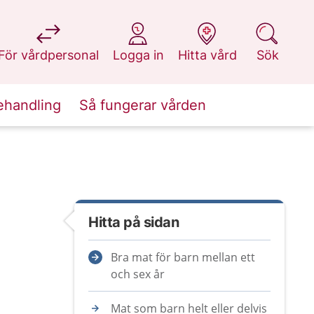
på 1177.se
på 1177.se
på 1177.se
på 1177.se
För vårdpersonal
Logga in
Hitta vård
Sök
ehandling
Så fungerar vården
Hitta på sidan
Bra mat för barn mellan ett
och sex år
Mat som barn helt eller delvis