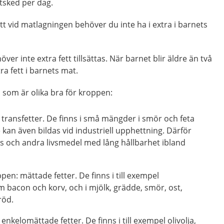
tsked per dag.
fett vid matlagningen behöver du inte ha i extra i barnets
ver inte extra fett tillsättas. När barnet blir äldre än två
ra fett i barnets mat.
r, som är olika bra för kroppen:
transfetter. De finns i små mängder i smör och feta
kan även bildas vid industriell upphettning. Därför
is och andra livsmedel med lång hållbarhet ibland
pen: mättade fetter. De finns i till exempel
 bacon och korv, och i mjölk, grädde, smör, ost,
röd.
enkelomättade fetter. De finns i till exempel olivolja,