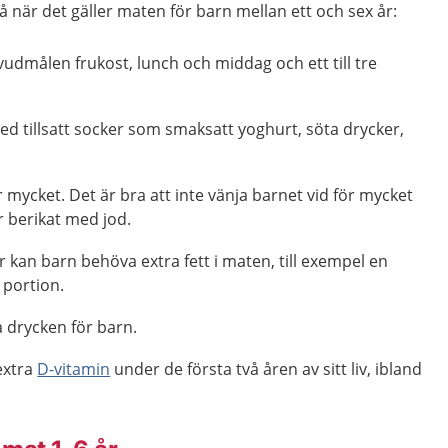
å när det gäller maten för barn mellan ett och sex år:
udmålen frukost, lunch och middag och ett till tre
d tillsatt socker som smaksatt yoghurt, söta drycker,
r mycket. Det är bra att inte vänja barnet vid för mycket
är berikat med jod.
er kan barn behöva extra fett i maten, till exempel en
 portion.
 drycken för barn.
extra
D-vitamin
under de första två åren av sitt liv, ibland