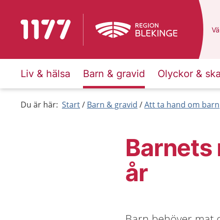
Till startsidan för 1177
Du
Väl
Liv & hälsa
Barn & gravid
Olyckor & sk
Du är här:
Start
Barn & gravid
Att ta hand om barn
Barnets 
år
Barn behöver mat oc