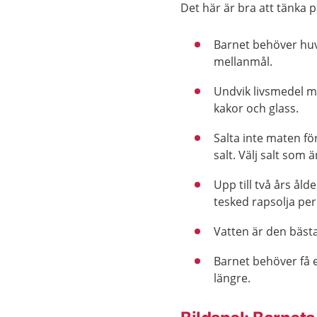
Det här är bra att tänka p
Barnet behöver huv
mellanmål.
Undvik livsmedel me
kakor och glass.
Salta inte maten fö
salt. Välj salt som 
Upp till två års åld
tesked rapsolja per
Vatten är den bästa
Barnet behöver få 
längre.