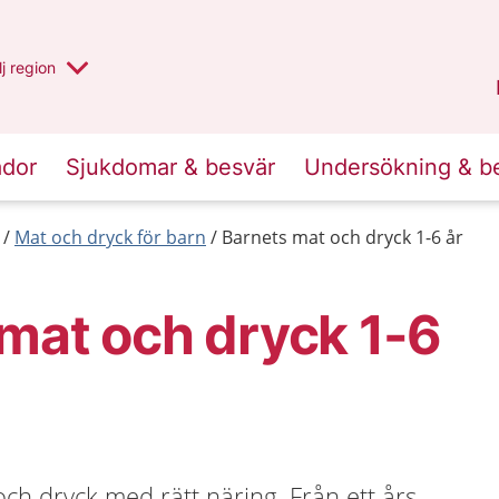
 har valt region
j
en annan
region
Blekinge
.
ador
Sjukdomar & besvär
Undersökning & b
Mat och dryck för barn
Barnets mat och dryck 1-6 år
mat och dryck 1-6
h dryck med rätt näring. Från ett års