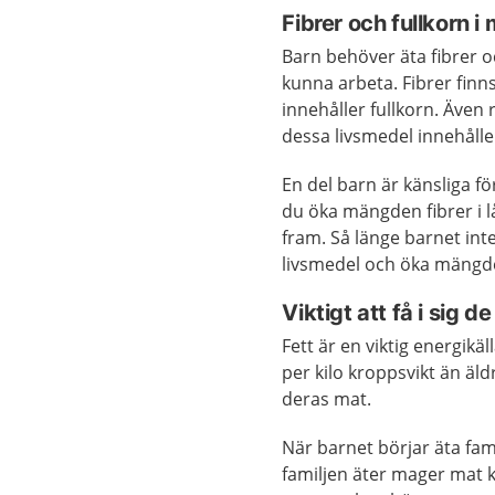
Fibrer och fullkorn 
Barn behöver äta fibrer o
kunna arbeta. Fibrer finn
innehåller fullkorn. Även r
dessa livsmedel innehålle
En del barn är känsliga fö
du öka mängden fibrer i lå
fram. Så länge barnet int
livsmedel och öka mängden
Viktigt att få i sig d
Fett är en viktig energikä
per kilo kroppsvikt än äld
deras mat.
När barnet börjar äta fam
familjen äter mager mat k