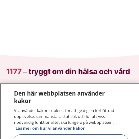
1177
–
tryggt om din hälsa och vård
På 1177.se får du råd om hälsa och information om
Den här webbplatsen använder
sjukdomar och vilka mottagningar du kan kontakta.
kakor
Logga in för att läsa din journal och göra dina
vårdärenden. Ring telefonnummer 1177 för
Vi använder kakor, cookies, för att ge dig en förbättrad
sjukvårdsrådgivning dygnet runt.
upplevelse, sammanställa statistik och för att viss
nödvändig funktionalitet ska fungera på webbplatsen.
1177 ger dig råd när du vill må bättre.
Läs mer om hur vi använder kakor