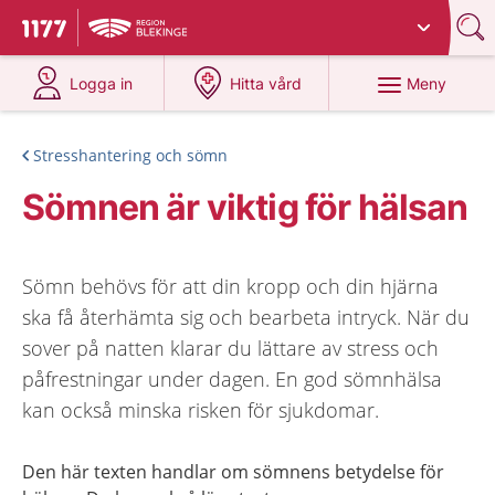
Du har valt region
Blekinge
.
Till startsidan för 1177
på 1177.se
på 1177.se
Meny
Logga in
Hitta vård
Stresshantering och sömn
Sömnen är viktig för hälsan
Sömn behövs för att din kropp och din hjärna
ska få återhämta sig och bearbeta intryck. När du
sover på natten klarar du lättare av stress och
påfrestningar under dagen. En god sömnhälsa
kan också minska risken för sjukdomar.
Den här texten handlar om sömnens betydelse för