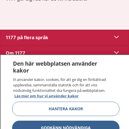
Visa inn
1177 på flera språk
Visa inn
Om 1177
Den här webbplatsen använder
Visa inn
Kontakt
kakor
Vi använder kakor, cookies, för att ge dig en förbättrad
upplevelse, sammanställa statistik och för att viss
Behandling av personuppgifter
nödvändig funktionalitet ska fungera på webbplatsen.
Läs mer om hur vi använder kakor
Hantering av kakor
HANTERA KAKOR
Inställningar för kakor
GODKÄNN NÖDVÄNDIGA