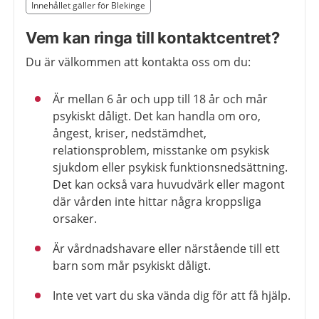
Slut på det regionala tillägget från region Blekinge
Innehållet gäller för Blekinge
Nedan innehåll gäller region Blekinge
Vem kan ringa till kontaktcentret?
Du är välkommen att kontakta oss om du:
Är mellan 6 år och upp till 18 år och mår
psykiskt dåligt. Det kan handla om oro,
ångest, kriser, nedstämdhet,
relationsproblem, misstanke om psykisk
sjukdom eller psykisk funktionsnedsättning.
Det kan också vara huvudvärk eller magont
där vården inte hittar några kroppsliga
orsaker.
Är vårdnadshavare eller närstående till ett
barn som mår psykiskt dåligt.
Inte vet vart du ska vända dig för att få hjälp.