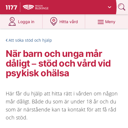
Du har valt region
Blekinge
.
Till startsidan för 1177
på 1177.se
på 1177.se
Meny
Logga in
Hitta vård
Att söka stöd och hjälp
När barn och unga mår
dåligt – stöd och vård vid
psykisk ohälsa
Här får du hjälp att hitta rätt i vården om någon
mår dåligt. Både du som är under 18 år och du
som är närstående kan ta kontakt för att få råd
och stöd.