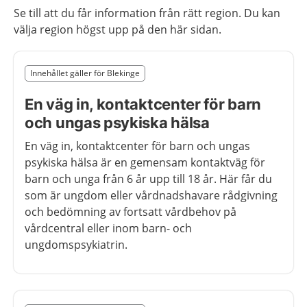
Se till att du får information från rätt region. Du kan
välja region högst upp på den här sidan.
Slut på det regionala tillägget från region Blekinge
Innehållet gäller för Blekinge
Nedan innehåll gäller region Blekinge
En väg in, kontaktcenter för barn
och ungas psykiska hälsa
En väg in, kontaktcenter för barn och ungas
psykiska hälsa är en gemensam kontaktväg för
barn och unga från 6 år upp till 18 år. Här får du
som är ungdom eller vårdnadshavare rådgivning
och bedömning av fortsatt vårdbehov på
vårdcentral eller inom barn- och
ungdomspsykiatrin.