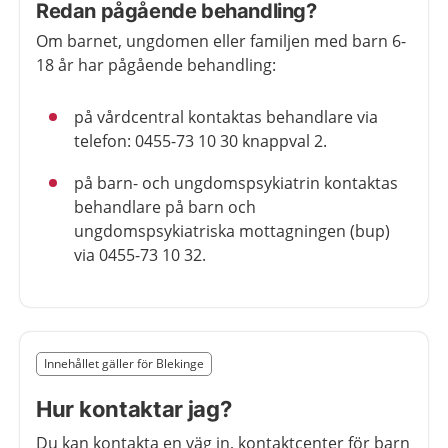
Redan pågående behandling?
Om barnet, ungdomen eller familjen med barn 6-
18 år har pågående behandling:
på vårdcentral kontaktas behandlare via
telefon: 0455-73 10 30 knappval 2.
på barn- och ungdomspsykiatrin kontaktas
behandlare på barn och
ungdomspsykiatriska mottagningen (bup)
via 0455-73 10 32.
Slut på det regionala tillägget från region Blekinge
Innehållet gäller för Blekinge
Nedan innehåll gäller region Blekinge
Hur kontaktar jag?
Du kan kontakta en väg in, kontaktcenter för barn