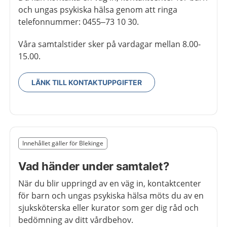
och ungas psykiska hälsa genom att ringa
telefonnummer: 0455–73 10 30.
Våra samtalstider sker på vardagar mellan 8.00-
15.00.
LÄNK TILL KONTAKTUPPGIFTER
Slut på det regionala tillägget från region Blekinge
Innehållet gäller för Blekinge
Nedan innehåll gäller region Blekinge
Vad händer under samtalet?
När du blir uppringd av en väg in, kontaktcenter
för barn och ungas psykiska hälsa möts du av en
sjuksköterska eller kurator som ger dig råd och
bedömning av ditt vårdbehov.