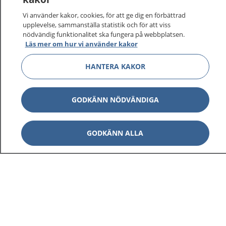
På 1177.se får du råd om hälsa och information om
Vi använder kakor, cookies, för att ge dig en förbättrad
sjukdomar och vilka mottagningar du kan kontakta.
upplevelse, sammanställa statistik och för att viss
Logga in för att läsa din journal och göra dina
nödvändig funktionalitet ska fungera på webbplatsen.
Läs mer om hur vi använder kakor
vårdärenden. Ring telefonnummer 1177 för
sjukvårdsrådgivning dygnet runt.
HANTERA KAKOR
1177 ger dig råd när du vill må bättre.
GODKÄNN NÖDVÄNDIGA
GODKÄNN ALLA
Visa inn
1177 på flera språk
Visa inn
Om 1177
Visa inn
Kontakt