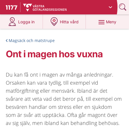
Du har valt region
Västra Götaland
.
Till startsidan för 1177
på 1177.se
på 1177.se
Meny
Logga in
Hitta vård
Magsäck och matstrupe
Ont i magen hos vuxna
Du kan få ont i magen av många anledningar.
Orsaken kan vara tydlig, till exempel vid
matförgiftning eller mensvärk. Ibland är det
svårare att veta vad det beror på, till exempel om
besvären handlar om stress eller en sjukdom
som är svår att upptäcka. Ofta går magont över
av sig själv, men ibland kan behandling behövas.