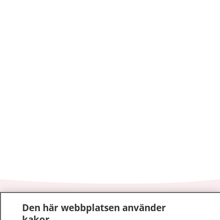
1177
–
tryggt om din hälsa och vård
Den här webbplatsen använder
kakor