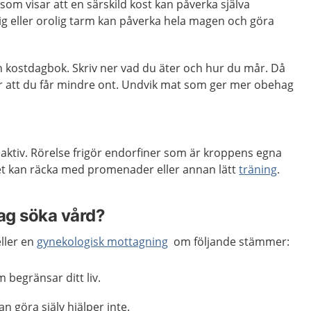
som visar att en särskild kost kan påverka själva
g eller orolig tarm kan påverka hela magen och göra
n kostdagbok. Skriv ner vad du äter och hur du mår. Då
r att du får mindre ont. Undvik mat som ger mer obehag
t aktiv. Rörelse frigör endorfiner som är kroppens egna
t kan räcka med promenader eller annan lätt
träning
.
jag söka vård?
ller en
gynekologisk mottagning
om följande stämmer:
 begränsar ditt liv.
 göra själv hjälper inte.