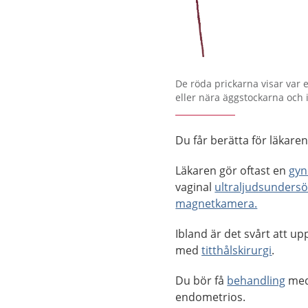
Förstora bilden
De röda prickarna visar var 
eller nära äggstockarna och 
Du får berätta för läkare
Läkaren gör oftast en
gyn
vaginal
ultraljudsunders
magnetkamera.
Ibland är det svårt att 
med
titthålskirurgi
.
Du bör få
behandling
med 
endometrios.