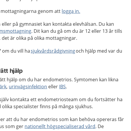
ta mottagningarna genom att
logga in.
 eller på gymnasiet kan kontakta elevhälsan. Du kan
msmottagning
. Dit kan du gå om du är 12 eller 13 år tills
 det är olika på olika mottagningar.
 om du vill ha
sjukvårdsrådgivning
och hjälp med var du
rätt hjälp
å rätt hjälp om du har endometrios. Symtomen kan likna
ärk
,
urinvägsinfektion
eller
IBS
.
 själv kontakta ett endometriosteam om du fortsätter ha
olika specialister finns på många sjukhus.
er att du har endometrios som kan behöva opereras får
khus som ger
nationellt högspecialiserad vård
. De