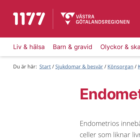
Till startsidan för 1177
Liv & hälsa
Barn & gravid
Olyckor & sk
Du är här:
Start
Sjukdomar & besvär
Könsorgan
Endomet
Endometrios innebär
celler som liknar l