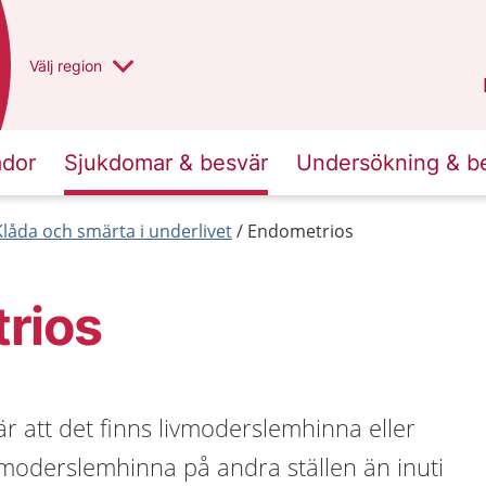
Du har valt region
Välj
en annan
region
Västra Götaland
.
ador
Sjukdomar & besvär
Undersökning & b
Klåda och smärta i underlivet
Endometrios
rios
 att det finns livmoderslemhinna eller
ivmoderslemhinna på andra ställen än inuti