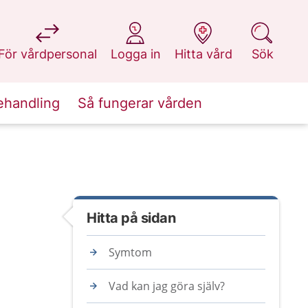
på 1177.se
på 1177.se
på 1177.se
på 1177.se
För vårdpersonal
Logga in
Hitta vård
Sök
ehandling
Så fungerar vården
Hitta på sidan
Symtom
Vad kan jag göra själv?