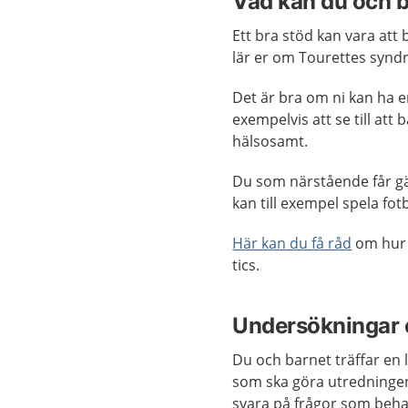
Vad kan du och b
Ett bra stöd kan vara att
lär er om Tourettes synd
Det är bra om ni kan ha 
exempelvis att se till att
hälsosamt.
Du som närstående får gär
kan till exempel spela fot
Här kan du få råd
om hur 
tics.
Undersökningar 
Du och barnet träffar en 
som ska göra utredningen.
svara på frågor som behan