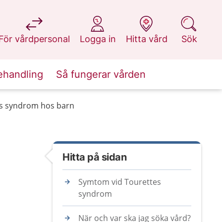
på 1177.se
på 1177.se
på 1177.se
på 1177.se
För vårdpersonal
Logga in
Hitta vård
Sök
ehandling
Så fungerar vården
s syndrom hos barn
Hitta på sidan
Symtom vid Tourettes
syndrom
När och var ska jag söka vård?