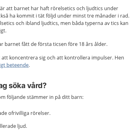
 att barnet har haft rörelsetics och ljudtics under
ckså ha kommit i tät följd under minst tre månader i rad.
lsetics och ibland ljudtics, men båda typerna av tics kan
gt.
 barnet fått de första ticsen före 18 års ålder.
 att koncentrera sig och att kontrollera impulser. Hen
igt beteende
.
jag söka vård?
m följande stämmer in på ditt barn:
e ofrivilliga rörelser.
lerade ljud.