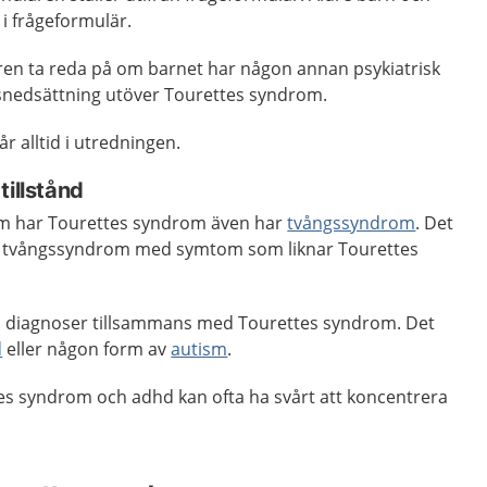
a i frågeformulär.
en ta reda på om barnet har någon annan psykiatrisk
nsnedsättning utöver Tourettes syndrom.
r alltid i utredningen.
tillstånd
som har Tourettes syndrom även har
tvångssyndrom
. Det
r tvångssyndrom med symtom som liknar Tourettes
a diagnoser tillsammans med Tourettes syndrom. Det
d
eller någon form av
autism
.
es syndrom och adhd kan ofta ha svårt att koncentrera