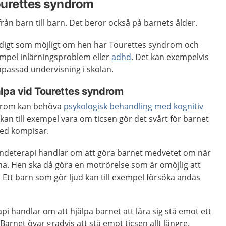
ourettes syndrom
rån barn till barn. Det beror också på barnets ålder.
idigt som möjligt om hen har Tourettes syndrom och
xempel inlärningsproblem eller
adhd
. Det kan exempelvis
npassad undervisning i skolan.
älpa vid Tourettes syndrom
drom kan behöva
psykologisk behandling med kognitiv
 kan till exempel vara om ticsen gör det svårt för barnet
med kompisar.
endeterapi handlar om att göra barnet medvetet om när
mma. Hen ska då göra en motrörelse som är omöjlig att
. Ett barn som gör ljud kan till exempel försöka andas
pi handlar om att hjälpa barnet att lära sig stå emot ett
 Barnet övar gradvis att stå emot ticsen allt längre.