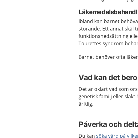
Läkemedelsbehandl
Ibland kan barnet behöv
störande. Ett annat skäl 
funktionsnedsättning eller
Tourettes syndrom behan
Barnet behöver ofta läk
Vad kan det bero
Det är oklart vad som ors
genetisk familj eller slä
ärftlig.
Påverka och delta
Du kan
söka vård på vilk