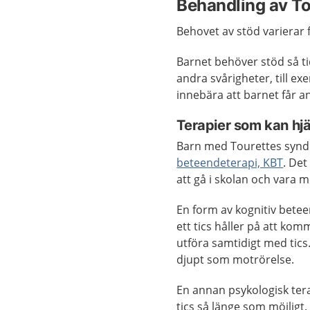
Behandling av T
Behovet av stöd varierar f
Barnet behöver stöd så t
andra svårigheter, till e
innebära att barnet får a
Terapier som kan hj
Barn med Tourettes syn
beteendeterapi, KBT
. Det
att gå i skolan och vara 
En form av kognitiv bete
ett tics håller på att ko
utföra samtidigt med tics
djupt som motrörelse.
En annan psykologisk tera
tics så länge som möjligt.