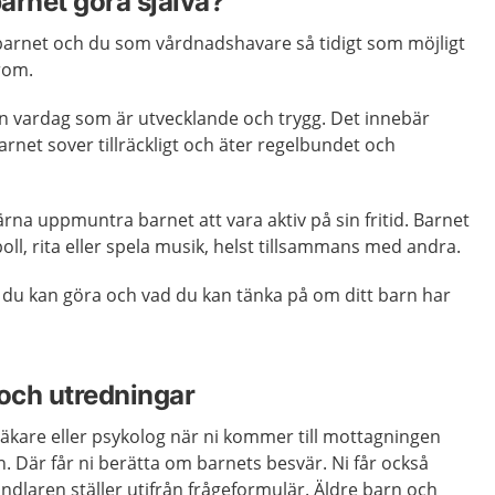
arnet göra själva?
 barnet och du som vårdnadshavare så tidigt som möjligt
rom.
en vardag som är utvecklande och trygg. Det innebär
 barnet sover tillräckligt och äter regelbundet och
na uppmuntra barnet att vara aktiv på sin fritid. Barnet
boll, rita eller spela musik, helst tillsammans med andra.
du kan göra och vad du kan tänka på om ditt barn har
och utredningar
läkare eller psykolog när ni kommer till mottagningen
 Där får ni berätta om barnets besvär. Ni får också
dlaren ställer utifrån frågeformulär. Äldre barn och