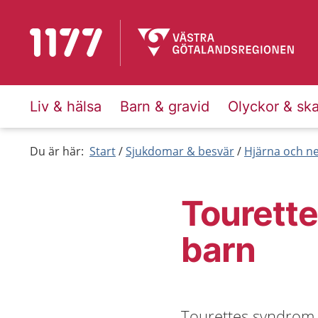
Till startsidan för 1177
Liv & hälsa
Barn & gravid
Olyckor & sk
Du är här:
Start
Sjukdomar & besvär
Hjärna och n
Tourett
barn
Tourettes syndrom i