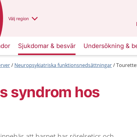
Du har valt region
Välj
en annan
region
Västra Götaland
.
ador
Sjukdomar & besvär
Undersökning & b
erver
Neuropsykiatriska funktionsnedsättningar
Tourette
es syndrom hos
nnebär att barnet har rörelsetics och