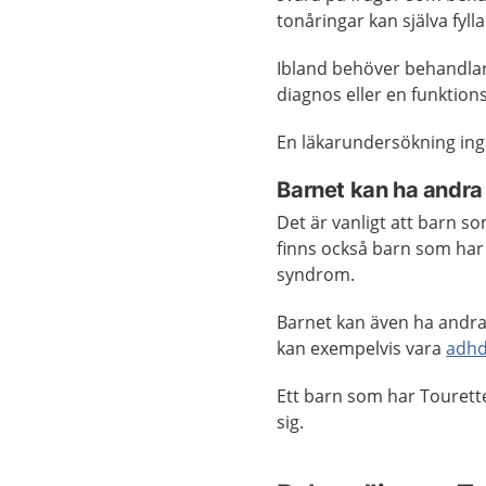
tonåringar kan själva fyll
Ibland behöver behandlar
diagnos eller en funktio
En läkarundersökning ingå
Barnet kan ha andra 
Det är vanligt att barn 
finns också barn som ha
syndrom.
Barnet kan även ha andr
kan exempelvis vara
adh
Ett barn som har Tourett
sig.