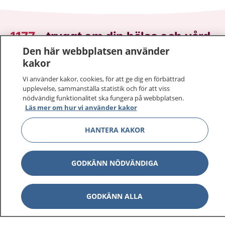
1177
–
tryggt om din hälsa och vård
Den här webbplatsen använder
På 1177.se får du råd om hälsa och information om
kakor
sjukdomar och vilka mottagningar du kan kontakta.
Vi använder kakor, cookies, för att ge dig en förbättrad
Logga in för att läsa din journal och göra dina
upplevelse, sammanställa statistik och för att viss
vårdärenden. Ring telefonnummer 1177 för
nödvändig funktionalitet ska fungera på webbplatsen.
sjukvårdsrådgivning dygnet runt.
Läs mer om hur vi använder kakor
1177 ger dig råd när du vill må bättre.
HANTERA KAKOR
GODKÄNN NÖDVÄNDIGA
Visa inn
1177 på flera språk
GODKÄNN ALLA
Visa inn
Om 1177