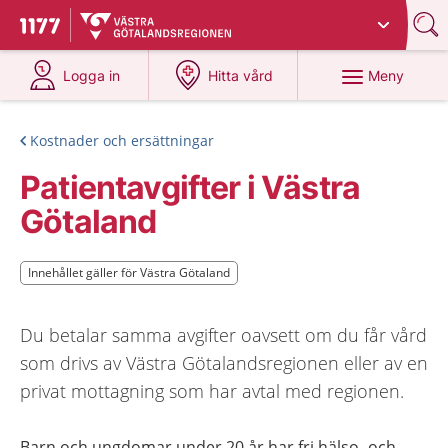
Du har valt region
Västra Götaland
.
Till startsidan för 1177
på 1177.se
på 1177.se
Meny
Logga in
Hitta vård
Kostnader och ersättningar
Patientavgifter i Västra
Götaland
Innehållet gäller för Västra Götaland
Innehållet gäller för Västra Götaland
Du betalar samma avgifter oavsett om du får vård
som drivs av Västra Götalandsregionen eller av en
privat mottagning som har avtal med regionen.
Barn och ungdomar under 20 år har fri hälso- och