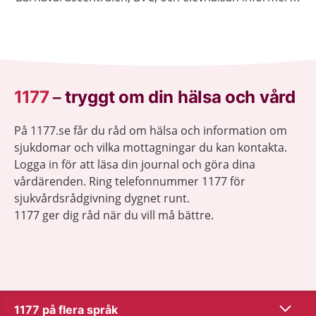
om när det är dags för barnet att få vaccinationerna.
1177
–
tryggt om din hälsa och vård
På 1177.se får du råd om hälsa och information om
sjukdomar och vilka mottagningar du kan kontakta.
Logga in för att läsa din journal och göra dina
vårdärenden. Ring telefonnummer 1177 för
sjukvårdsrådgivning dygnet runt.
1177 ger dig råd när du vill må bättre.
Visa inn
1177 på flera språk