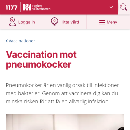
Du har valt region
Västerbotten
.
Till startsidan för 1177
på 1177.se
på 1177.se
Meny
Logga in
Hitta vård
Vaccinationer
Vaccination mot
pneumokocker
Pneumokocker är en vanlig orsak till infektioner
med bakterier. Genom att vaccinera dig kan du
minska risken för att få en allvarlig infektion.