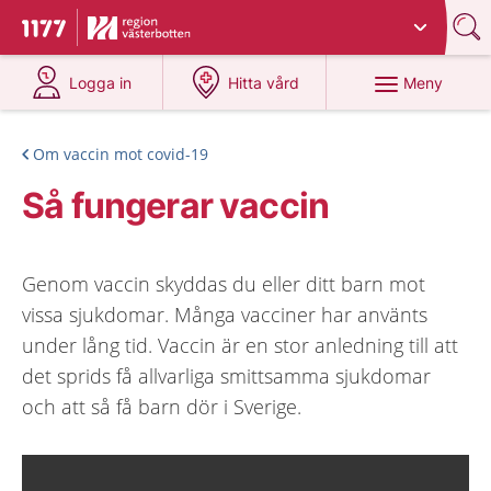
Du har valt region
Västerbotten
.
Till startsidan för 1177
på 1177.se
på 1177.se
Meny
Logga in
Hitta vård
Om vaccin mot covid-19
Så fungerar vaccin
Genom vaccin skyddas du eller ditt barn mot
vissa sjukdomar. Många vacciner har använts
under lång tid. Vaccin är en stor anledning till att
det sprids få allvarliga smittsamma sjukdomar
och att så få barn dör i Sverige.