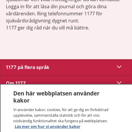
Logga in för att läsa din journal och göra dina
vårdärenden. Ring telefonnummer 1177 för
sjukvårdsrådgivning dygnet runt.
1177 ger dig råd när du vill må bättre.
Visa inn
1177 på flera språk
Visa inn
Om 1177
Den här webbplatsen använder
Visa inn
Kontakt
kakor
Vi använder kakor, cookies, för att ge dig en förbättrad
upplevelse, sammanställa statistik och för att viss
Behandling av personuppgifter
nödvändig funktionalitet ska fungera på webbplatsen.
Läs mer om hur vi använder kakor