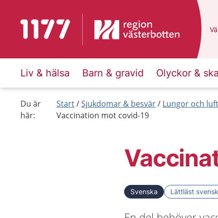
Till startsidan för 1177
Du
Väl
Liv & hälsa
Barn & gravid
Olyckor & sk
Du är
Start
Sjukdomar & besvär
Lungor och luf
här:
Vaccination mot covid-19
Vaccinat
Svenska
Lättläst svens
En del behöver vacc