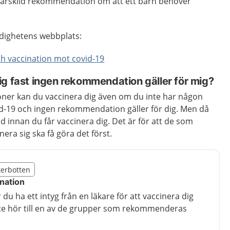
särskild rekommendation om att ett barn behöver
dighetens webbplats:
h vaccination mot covid-19
ig fast ingen rekommendation gäller för mig?
gioner kan du vaccinera dig även om du inte har någon
ovid-19 och ingen rekommendation gäller för dig. Men då
d innan du får vaccinera dig. Det är för att de som
ra sig ska få göra det först.
illägget från region Västerbotten
sterbotten
egion Västerbotten
ination
du ha ett intyg från en läkare för att vaccinera dig
te hör till en av de grupper som rekommenderas