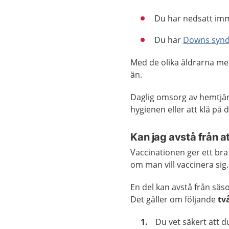
Du har nedsatt imm
Du har
Downs syn
Med de olika åldrarna men
än.
Daglig omsorg av hemtjän
hygienen eller att klä på d
Kan jag avstå från a
Vaccinationen ger ett bra 
om man vill vaccinera sig.
En del kan avstå från sä
Det gäller om följande
tv
Du vet säkert att d