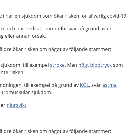
och har en sjukdom som ökar risken för allvarlig covid-19.
äldre och har nedsatt immunförsvar på grund av en
g eller annan orsak.
r äldre ökar risken om något av följande stämmer:
lsjukdom, till exempel
stroke
. Men
högt blodtryck
som
nte risken.
ndningen, till exempel på grund av
KOL
, svår
astma
,
neuromuskulär sjukdom.
ller
njursvikt
.
r äldre ökar risken om något av följande stämmer: