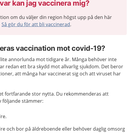
var kan jag vaccinera mig?
tion om du väljer din region högst upp på den här
n
Så gör du för att bli vaccinerad
.
as vaccination mot covid-19?
te annorlunda mot tidigare år. Många behöver inte
har redan ett bra skydd mot allvarlig sjukdom. Det beror
tioner, att många har vaccinerat sig och att viruset har
net fortfarande stor nytta. Du rekommenderas att
v följande stämmer:
dre.
ldre och bor på äldreboende eller behöver daglig omsorg