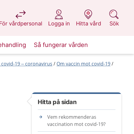
på 1177.se
på 1177.se
på 1177.se
på 1177.se
För vårdpersonal
Logga in
Hitta vård
Sök
ehandling
Så fungerar vården
covid-19 – coronavirus
Om vaccin mot covid-19
Hitta på sidan
Vem rekommenderas
vaccination mot covid-19?