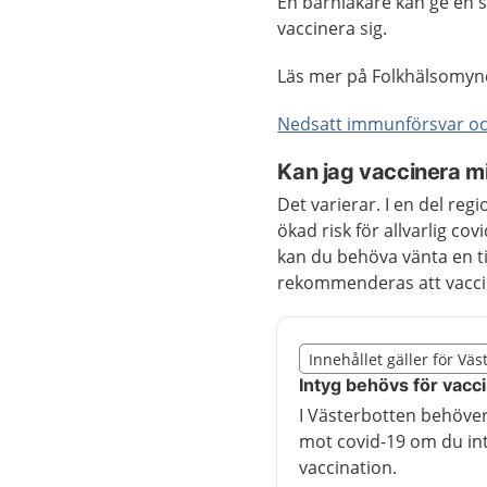
En barnläkare kan ge en 
vaccinera sig.
Läs mer på Folkhälsomyn
Nedsatt immunförsvar oc
Kan jag vaccinera m
Det varierar. I en del re
ökad risk för allvarlig c
kan du behöva vänta en ti
rekommenderas att vaccine
Slut på det regionala t
Innehållet gäller för Vä
Nedan innehåll gäller r
Intyg behövs för vacc
I Västerbotten behöver 
mot covid-19 om du in
vaccination.