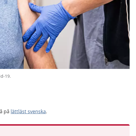
id-19.
så på
lättläst svenska
.