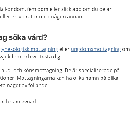
a kondom, femidom eller slicklapp om du delar
 eller en vibrator med någon annan.
jag söka vård?
gynekologisk mottagning
eller
ungdomsmottagning
om
sjukdom och vill testa dig.
 hud- och könsmottagning. De är specialiserade på
ktioner. Mottagningarna kan ha olika namn på olika
eta något av följande:
x och samlevnad