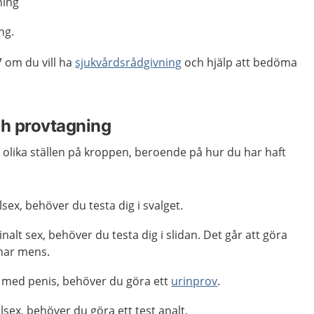
ning
ng.
 om du vill ha
sjukvårdsrådgivning
och hjälp att bedöma
h provtagning
 olika ställen på kroppen, beroende på hur du har haft
sex, behöver du testa dig i svalget.
nalt sex, behöver du testa dig i slidan. Det går att göra
har mens.
 med penis, behöver du göra ett
urinprov
.
sex, behöver du göra ett test analt.