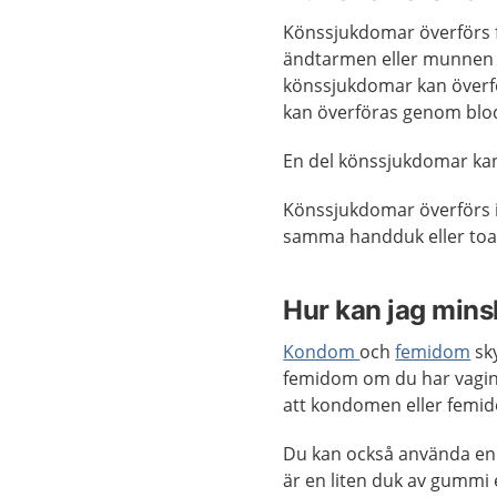
Könssjukdomar överförs f
ändtarmen eller munnen 
könssjukdomar kan överfö
kan överföras genom blo
En del könssjukdomar kan
Könssjukdomar överförs i
samma handduk eller toa
Hur kan jag mins
Kondom
och
femidom
sk
femidom om du har vagina
att kondomen eller femid
Du kan också använda en
är en liten duk av gummi 