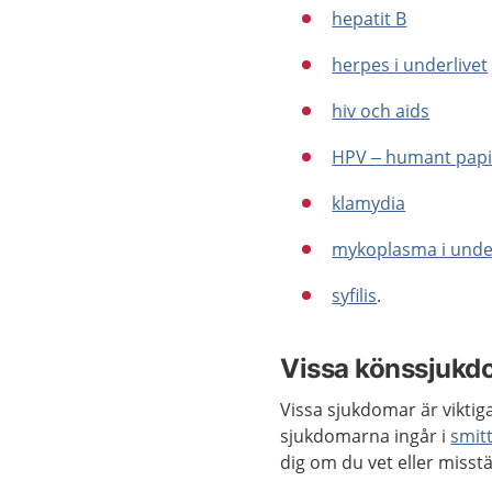
hepatit B
herpes i underlivet
hiv och aids
HPV – humant papi
klamydia
mykoplasma i under
syfilis
.
Vissa könssjukdo
Vissa sjukdomar är viktiga
sjukdomarna ingår i
smit
dig om du vet eller misst