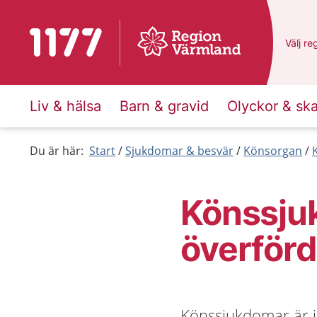
Till startsidan för 1177
Du har
Välj
en
re
Liv & hälsa
Barn & gravid
Olyckor & sk
Du är här:
Start
Sjukdomar & besvär
Könsorgan
Könssjuk
överförd
Könssjukdomar är i