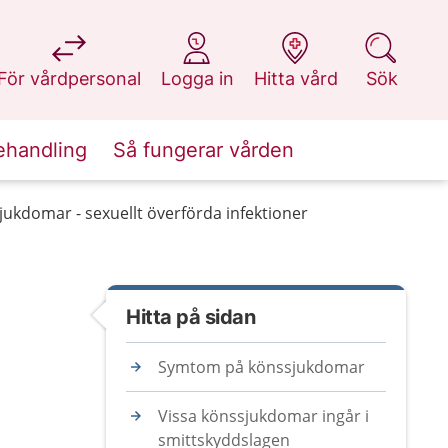
på 1177.se
på 1177.se
på 1177.se
på 1177.se
För vårdpersonal
Logga in
Hitta vård
Sök
ehandling
Så fungerar vården
ukdomar - sexuellt överförda infektioner
Hitta på sidan
Symtom på könssjukdomar
Vissa könssjukdomar ingår i
smittskyddslagen