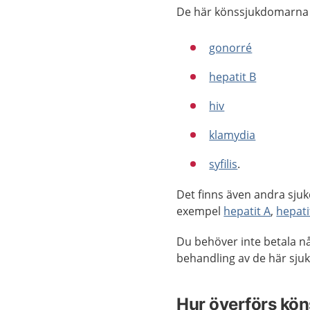
De här könssjukdomarna i
gonorré
hepatit B
hiv
klamydia
syfilis
.
Det finns även andra sjuk
exempel
hepatit A
,
hepati
Du behöver inte betala nå
behandling av de här sj
Hur överförs kö