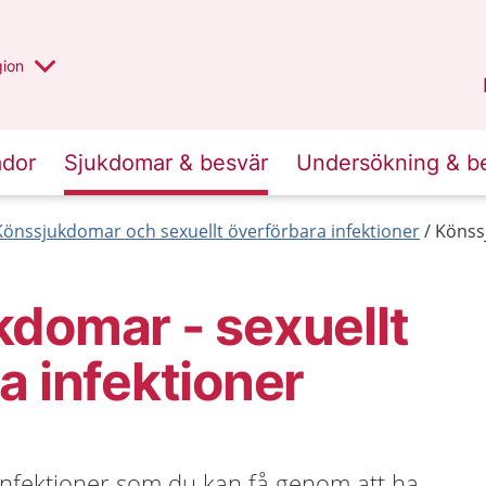
 valt region
 annan
gion
Värmland
.
ador
Sjukdomar & besvär
Undersökning & b
Könssjukdomar och sexuellt överförbara infektioner
Könssj
domar - sexuellt
a infektioner
nfektioner som du kan få genom att ha