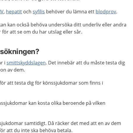
IV
,
hepatit
och
syfilis
behöver du lämna ett
blodprov
.
kan kan också behöva undersöka ditt underliv eller andra
 för att se om du har utslag eller sår.
rsökningen?
r i
smittskyddslagen
. Det innebär att du måste testa dig
gon av dem.
för att testa dig för könssjukdomar som finns i
önssjukdomar kan kosta olika beroende på vilken
a sjukdomar samtidigt. Då räcker det med att en av dem
för att du inte ska behöva betala.