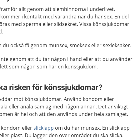
ramför allt genom att slemhinnorna i underlivet,
kommer i kontakt med varandra när du har sex. En del
ras med sperma eller slidsekret. Vissa könssjukdomar
d.
 du också få genom munsex, smeksex eller sexleksaker.
nte genom att du tar någon i hand eller att du använder
lett som någon som har en könssjukdom.
ka risken för könssjukdomar?
yddar mot könssjukdomar. Använd kondom eller
la eller anala samlag med någon annan. Det är viktigt
omen är hel och att den används under hela samlaget.
 kondom eller
slicklapp
om du har munsex. En slicklapp
eller plast. Du lägger den över området du ska slicka.