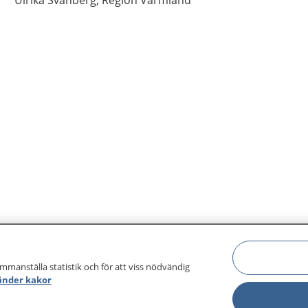
Ulrika
Svanberg,
Region Värmland
ammanställa statistik och för att viss nödvändig
änder kakor