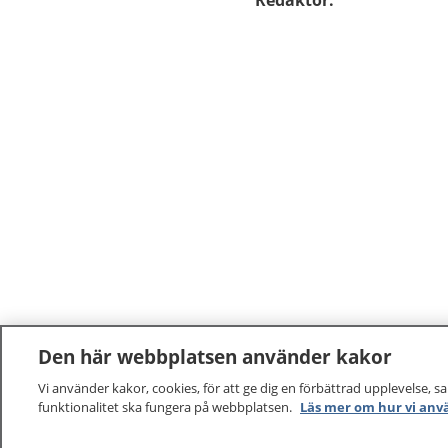
Redaktör
:
Den här webbplatsen använder kakor
Vi använder kakor, cookies, för att ge dig en förbättrad upplevelse, s
funktionalitet ska fungera på webbplatsen.
Läs mer om hur vi anv
1177
–
tryggt om din hälsa och vård