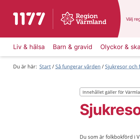
Till startsidan för 1177
Du har
Välj
en
re
Liv & hälsa
Barn & gravid
Olyckor & sk
Du är här:
Start
Så fungerar vården
Sjukresor och 
Innehållet gäller för Värml
Innehållet gäller för Värml
Sjukreso
Du som är folkbokförd i V