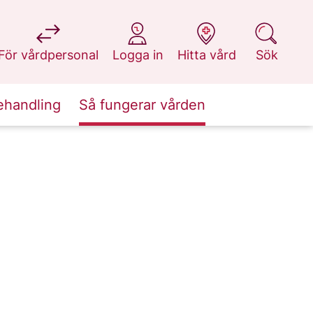
på 1177.se
på 1177.se
på 1177.se
på 1177.se
För vårdpersonal
Logga in
Hitta vård
Sök
ehandling
Så fungerar vården