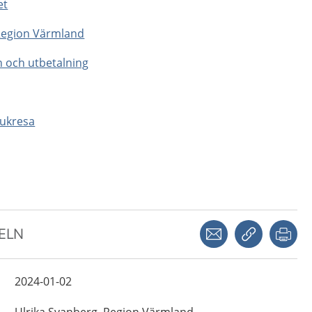
et
Region Värmland
n och utbetalning
jukresa
Dela via mejl
Kopiera län
Skr
KELN
2024-01-02