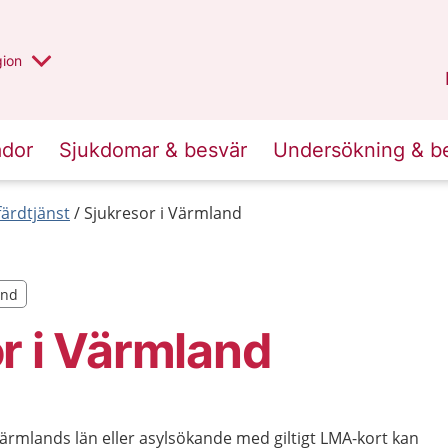
 valt region
 annan
gion
Värmland
.
ador
Sjukdomar & besvär
Undersökning & b
färdtjänst
Sjukresor i Värmland
and
and
r i Värmland
ärmlands län eller asylsökande med giltigt LMA-kort kan