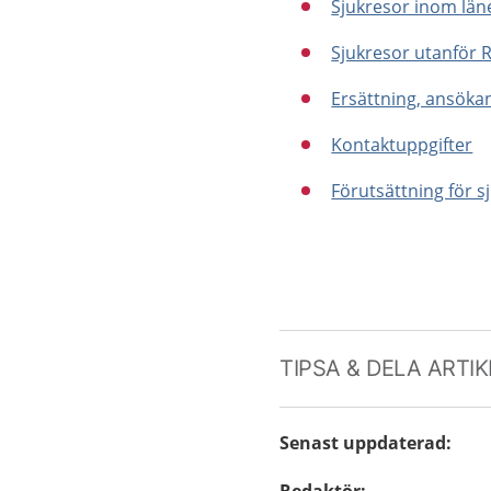
Sjukresor inom län
Sjukresor utanför 
Ersättning, ansöka
Kontaktuppgifter
Förutsättning för s
TIPSA & DELA ARTI
Senast uppdaterad
: