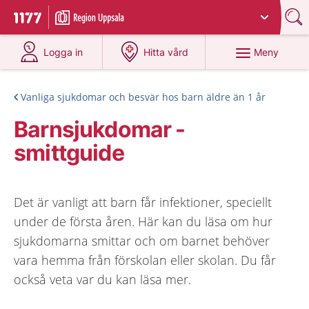
Du har valt region
Uppsala län
.
Till startsidan för 1177
på 1177.se
på 1177.se
Meny
Logga in
Hitta vård
Vanliga sjukdomar och besvär hos barn äldre än 1 år
Barnsjukdomar -
smittguide
Det är vanligt att barn får infektioner, speciellt
under de första åren. Här kan du läsa om hur
sjukdomarna smittar och om barnet behöver
vara hemma från förskolan eller skolan. Du får
också veta var du kan läsa mer.