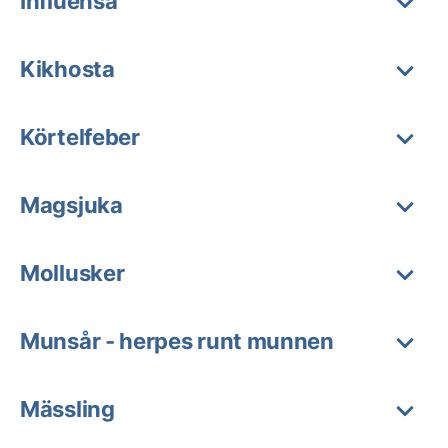
Influensa
Kikhosta
Körtelfeber
Magsjuka
Mollusker
Munsår - herpes runt munnen
Mässling