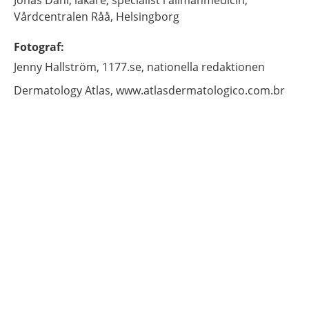
Jonas
Dahl,
läkare, specialist i allmänmedicin,
Vårdcentralen Råå,
Helsingborg
Fotograf
:
Jenny
Hallström,
1177.se, nationella redaktionen
Dermatology Atlas,
www.atlasdermatologico.com.br