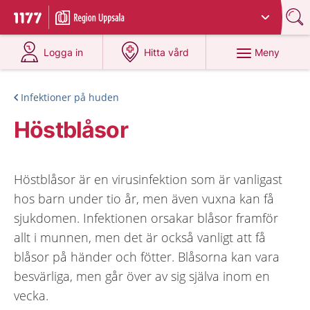
Du har valt region
Uppsala län
.
Till startsidan för 1177
på 1177.se
på 1177.se
Meny
Logga in
Hitta vård
Infektioner på huden
Höstblåsor
Höstblåsor är en virusinfektion som är vanligast
hos barn under tio år, men även vuxna kan få
sjukdomen. Infektionen orsakar blåsor framför
allt i munnen, men det är också vanligt att få
blåsor på händer och fötter. Blåsorna kan vara
besvärliga, men går över av sig själva inom en
vecka.