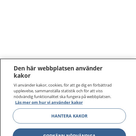
Den här webbplatsen använder
kakor
1177
–
tryggt om din hälsa och vård
Vi använder kakor, cookies, för att ge dig en förbättrad
upplevelse, sammanställa statistik och för att viss
På 1177.se får du råd om hälsa och information om
nödvändig funktionalitet ska fungera på webbplatsen.
sjukdomar och vilka mottagningar du kan kontakta.
Läs mer om hur vi använder kakor
Logga in för att läsa din journal och göra dina
vårdärenden. Ring telefonnummer 1177 för
HANTERA KAKOR
sjukvårdsrådgivning dygnet runt.
1177 ger dig råd när du vill må bättre.
GODKÄNN NÖDVÄNDIGA