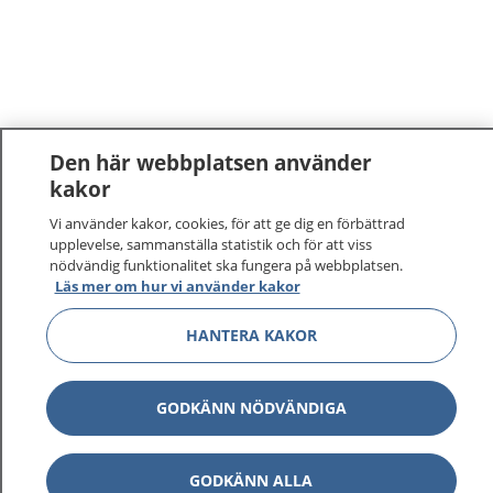
Den här webbplatsen använder
kakor
1177
–
tryggt om din hälsa och vård
Vi använder kakor, cookies, för att ge dig en förbättrad
upplevelse, sammanställa statistik och för att viss
nödvändig funktionalitet ska fungera på webbplatsen.
På 1177.se får du råd om hälsa och information om
Läs mer om hur vi använder kakor
sjukdomar och vilka mottagningar du kan kontakta.
Logga in för att läsa din journal och göra dina
HANTERA KAKOR
vårdärenden. Ring telefonnummer 1177 för
sjukvårdsrådgivning dygnet runt.
1177 ger dig råd när du vill må bättre.
GODKÄNN NÖDVÄNDIGA
GODKÄNN ALLA