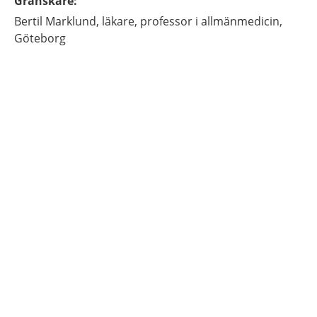
Granskare
:
Bertil
Marklund,
läkare, professor i allmänmedicin,
Göteborg