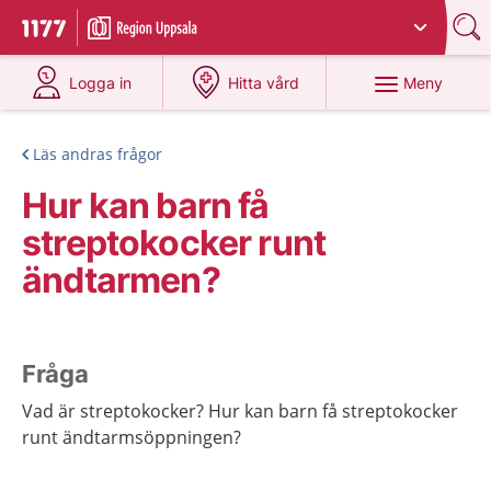
Du har valt region
Uppsala län
.
Till startsidan för 1177
på 1177.se
på 1177.se
Meny
Logga in
Hitta vård
Läs andras frågor
Hur kan barn få
streptokocker runt
ändtarmen?
Fråga
Vad är streptokocker? Hur kan barn få streptokocker
runt ändtarmsöppningen?