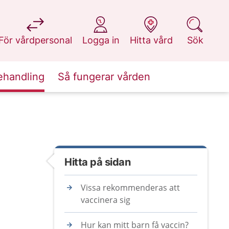
på 1177.se
på 1177.se
på 1177.se
på 1177.se
För vårdpersonal
Logga in
Hitta vård
Sök
ehandling
Så fungerar vården
Hitta på sidan
Vissa rekommenderas att
vaccinera sig
Hur kan mitt barn få vaccin?