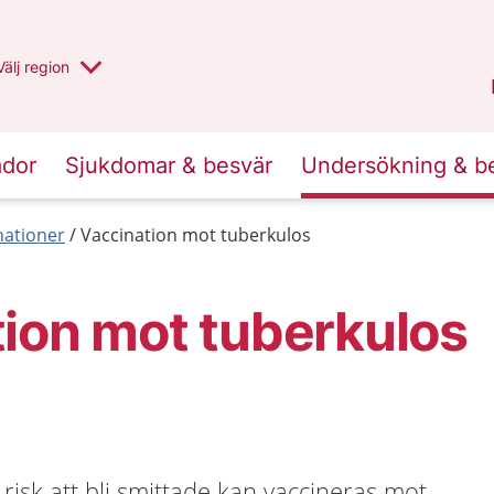
Du har valt region
Välj
en annan
region
Uppsala län
.
ador
Sjukdomar & besvär
Undersökning & b
nationer
Vaccination mot tuberkulos
ion mot tuberkulos
isk att bli smittade kan vaccineras mot