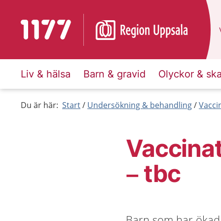
Till startsidan för 1177
Liv & hälsa
Barn & gravid
Olyckor & sk
Du är här:
Start
Undersökning & behandling
Vacci
Vaccinat
– tbc
Barn som har ökad r