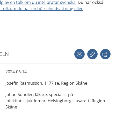
lp av en tolk om du inte pratar svenska
. Du har också
n tolk om du har en hörselnedsättning eller
Dela via mejl
Kopiera län
Skr
KELN
2024-06-14
Josefin
Rasmusson,
1177.se, Region Skåne
Johan
Sundler,
läkare, specialist på
infektionssjukdomar,
Helsingborgs lasarett, Region
Skåne