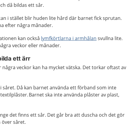
ch då bildas ett sår.
tan i stället blir huden lite hård där barnet fick sprutan.
na efter några månader.
nationen kan också
lymfkörtlarna i armhålan
svullna lite.
 några veckor eller månader.
ilda ett ärr
r några veckor kan ha mycket vätska. Det torkar oftast av
 i såret. Då kan barnet använda ett förband som inte
tt textilplåster. Barnet ska inte använda plåster av plast,
nge det finns ett sår. Det går bra att duscha och det gör
n över såret.