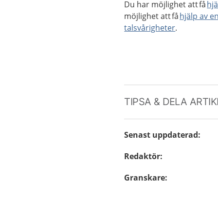
Du har möjlighet att få
hjä
möjlighet att få
hjälp av e
talsvårigheter
.
TIPSA & DELA ARTI
Senast uppdaterad
:
Redaktör
:
Granskare
: