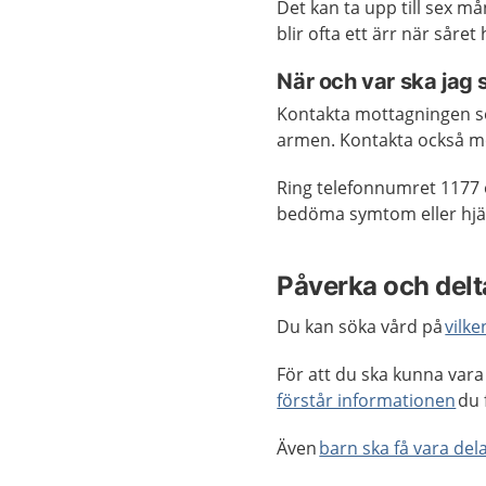
Det kan ta upp till sex må
blir ofta ett ärr när såret
När och var ska jag
Kontakta mottagningen so
armen. Kontakta också mo
Ring telefonnumret 1177 
bedöma symtom eller hjäl
Påverka och delta
Du kan söka vård på
vilke
För att du ska kunna vara 
förstår informationen
du 
Även
barn ska få vara dela