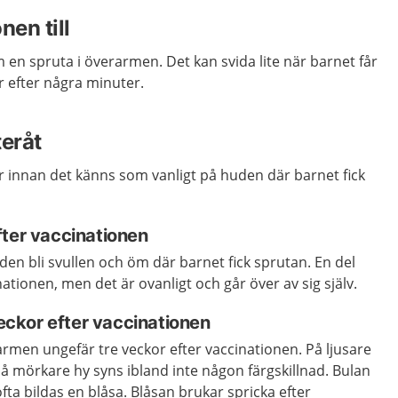
nen till
m en
spruta
i
överarmen. Det kan svida lite när
barnet
får
r efter
några minuter.
teråt
r innan det känns som vanligt på huden där barnet fick
fter vaccinationen
en bli svullen och öm där barnet fick sprutan. En del
nationen, men det är ovanligt och går över av sig själv.
veckor efter vaccinationen
armen ungefär tre veckor efter vaccinationen. På ljusare
På mörkare hy syns ibland inte någon färgskillnad. Bulan
fta bildas en blåsa. Blåsan brukar spricka efter