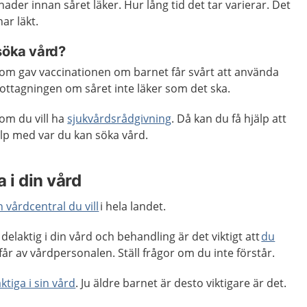
nader innan såret läker. Hur lång tid det tar varierar. Det
 har läkt.
 söka vård?
m gav vaccinationen om barnet får svårt att använda
ttagningen om såret inte läker som det ska.
om du vill ha
sjukvårdsrådgivning
. Då kan du få hjälp att
p med var du kan söka vård.
 i din vård
n vårdcentral du vill
i hela landet.
delaktig i din vård och behandling är det viktigt att
du
får av vårdpersonalen. Ställ frågor om du inte förstår.
ktiga i sin vård
. Ju äldre barnet är desto viktigare är det.