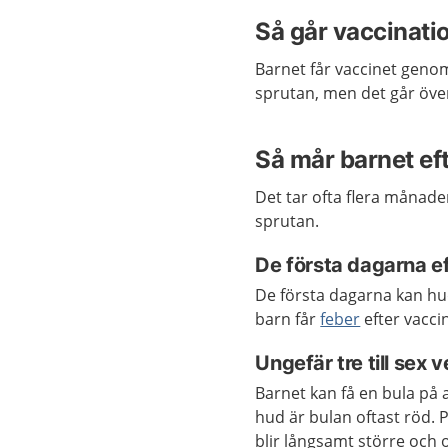
Så går vaccinatio
Barnet får vaccinet geno
sprutan
, men det
går öve
Så mår barnet ef
Det tar ofta flera månade
sprutan.
De första dagarna e
De första dagarna kan hud
barn får
feber
efter vacci
Ungefär tre till sex 
Barnet kan få en bula på 
hud är bulan oftast röd. 
blir långsamt större och o