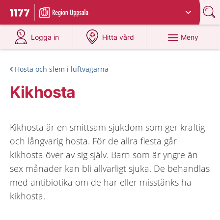
Du har valt region
Uppsala län
.
Till startsidan för 1177
på 1177.se
på 1177.se
Meny
Logga in
Hitta vård
Hosta och slem i luftvägarna
Kikhosta
Kikhosta är en smittsam sjukdom som ger kraftig
och långvarig hosta. För de allra flesta går
kikhosta över av sig själv. Barn som är yngre än
sex månader kan bli allvarligt sjuka. De behandlas
med antibiotika om de har eller misstänks ha
kikhosta.