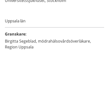
Universitetssjukhuset,
Stockholm
Uppsala län
Granskare
:
Birgitta
Segeblad,
mödrahälsovårdsöverläkare,
Region Uppsala