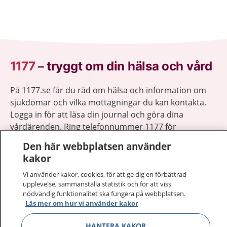
1177
–
tryggt om din hälsa och vård
På 1177.se får du råd om hälsa och information om
sjukdomar och vilka mottagningar du kan kontakta.
Logga in för att läsa din journal och göra dina
vårdärenden. Ring telefonnummer 1177 för
sjukvårdsrådgivning dygnet runt.
Den här webbplatsen använder
1177 ger dig råd när du vill må bättre.
kakor
Vi använder kakor, cookies, för att ge dig en förbättrad
upplevelse, sammanställa statistik och för att viss
nödvändig funktionalitet ska fungera på webbplatsen.
Läs mer om hur vi använder kakor
Visa inn
1177 på flera språk
HANTERA KAKOR