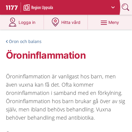
Du har valt region
Uppsala län
.
Till startsidan för 1177
på 1177.se
på 1177.se
Meny
Logga in
Hitta vård
Öron och balans
Öroninflammation
Öroninflammation är vanligast hos barn, men
även vuxna kan få det. Ofta kommer
öroninflammation i samband med en förkylning.
Öroninflammation hos barn brukar gå över av sig
själv, men ibland behövs behandling. Vuxna
behöver behandling med antibiotika.