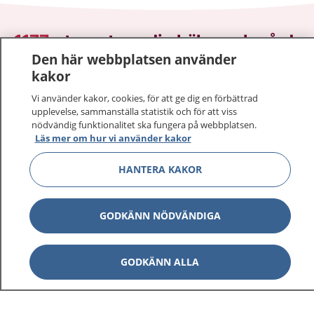
1177
–
tryggt om din hälsa och vård
Den här webbplatsen använder
kakor
På 1177.se får du råd om hälsa och information om
sjukdomar och vilka mottagningar du kan kontakta.
Vi använder kakor, cookies, för att ge dig en förbättrad
Logga in för att läsa din journal och göra dina
upplevelse, sammanställa statistik och för att viss
vårdärenden. Ring telefonnummer 1177 för
nödvändig funktionalitet ska fungera på webbplatsen.
Läs mer om hur vi använder kakor
sjukvårdsrådgivning dygnet runt.
1177 ger dig råd när du vill må bättre.
HANTERA KAKOR
GODKÄNN NÖDVÄNDIGA
Visa inn
1177 på flera språk
GODKÄNN ALLA
Visa inn
Om 1177