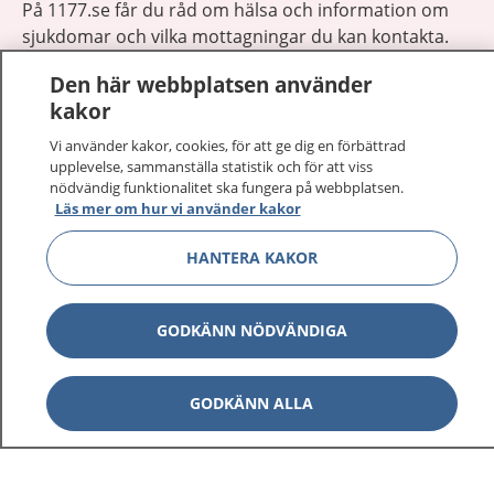
På 1177.se får du råd om hälsa och information om
sjukdomar och vilka mottagningar du kan kontakta.
Logga in för att läsa din journal och göra dina
Den här webbplatsen använder
vårdärenden. Ring telefonnummer 1177 för
kakor
sjukvårdsrådgivning dygnet runt.
1177 ger dig råd när du vill må bättre.
Vi använder kakor, cookies, för att ge dig en förbättrad
upplevelse, sammanställa statistik och för att viss
nödvändig funktionalitet ska fungera på webbplatsen.
Läs mer om hur vi använder kakor
HANTERA KAKOR
Visa inn
1177 på flera språk
GODKÄNN NÖDVÄNDIGA
Visa inn
Om 1177
Visa inn
GODKÄNN ALLA
Kontakt
Behandling av personuppgifter