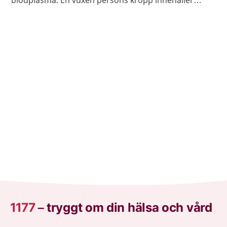
blodplasma. En vuxen persons kropp innehåller
ungefär fem liter blod.
1177
–
tryggt om din hälsa och vård