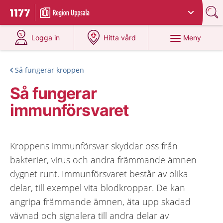
Du har valt region
Uppsala län
.
Till startsidan för 1177
på 1177.se
på 1177.se
Meny
Logga in
Hitta vård
Så fungerar kroppen
Så fungerar
immunförsvaret
Kroppens immunförsvar skyddar oss från
bakterier, virus och andra främmande ämnen
dygnet runt. Immunförsvaret består av olika
delar, till exempel vita blodkroppar. De kan
angripa främmande ämnen, äta upp skadad
vävnad och signalera till andra delar av