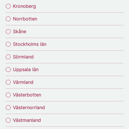
Kronoberg
Norrbotten
Skåne
Stockholms län
Sörmland
Uppsala län
Värmland
Västerbotten
Västernorrland
Västmanland