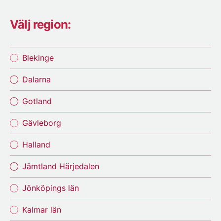
Välj region:
Blekinge
Dalarna
Gotland
Gävleborg
Halland
Jämtland Härjedalen
Jönköpings län
Kalmar län