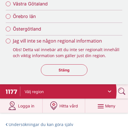
Västra Götaland
Örebro län
Östergötland
Jag vill inte se någon regional information
Obs! Detta val innebär att du inte ser regionalt innehåll
och viktig information som gäller just din region.
Stäng regionsväljaren
Stäng
Välj
region
Till startsidan för 1177
på 1177.se
på 1177.se
Meny
Logga in
Hitta vård
Undersökningar du kan göra själv