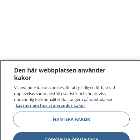
Den här webbplatsen använder
kakor
1177
–
tryggt om din hälsa och vård
Vi använder kakor, cookies, för att ge dig en förbättrad
upplevelse, sammanställa statistik och för att viss
nödvändig funktionalitet ska fungera på webbplatsen.
På 1177.se får du råd om hälsa och information om
Läs mer om hur vi använder kakor
sjukdomar och vilka mottagningar du kan kontakta.
Logga in för att läsa din journal och göra dina
HANTERA KAKOR
vårdärenden. Ring telefonnummer 1177 för
sjukvårdsrådgivning dygnet runt.
1177 ger dig råd när du vill må bättre.
GODKÄNN NÖDVÄNDIGA