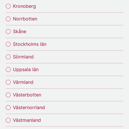
Kronoberg
Norrbotten
Skåne
Stockholms län
Sörmland
Uppsala län
Värmland
Västerbotten
Västernorrland
Västmanland