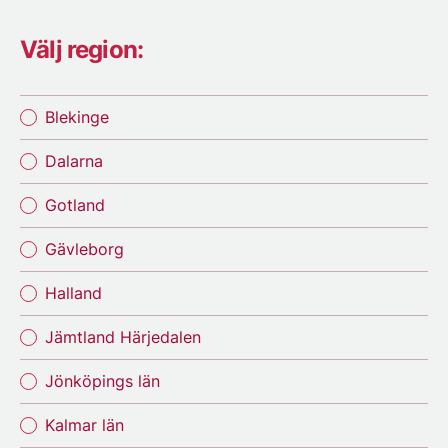
Välj region:
Blekinge
Dalarna
Gotland
Gävleborg
Halland
Jämtland Härjedalen
Jönköpings län
Kalmar län