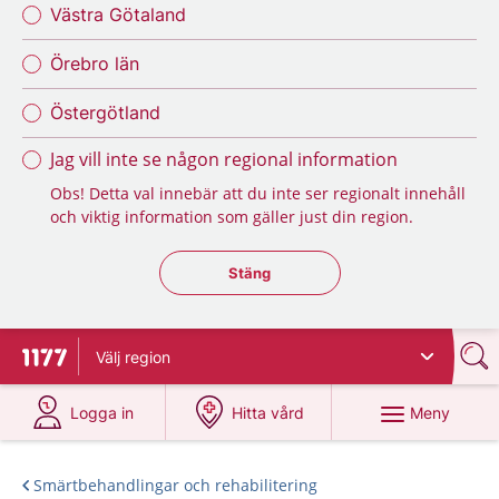
Västra Götaland
Örebro län
Östergötland
Jag vill inte se någon regional information
Obs! Detta val innebär att du inte ser regionalt innehåll
och viktig information som gäller just din region.
Stäng regionsväljaren
Stäng
Välj
region
Till startsidan för 1177
på 1177.se
på 1177.se
Meny
Logga in
Hitta vård
Smärtbehandlingar och rehabilitering