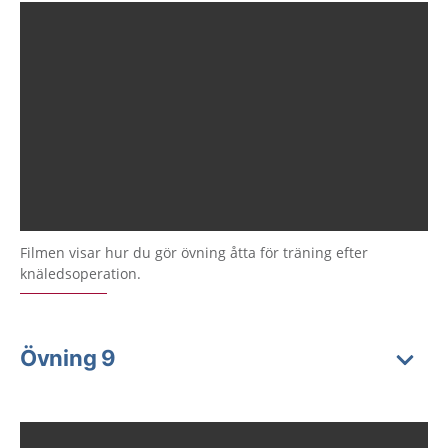
Filmen visar hur du gör övning åtta för träning efter
knäledsoperation.
Övning 9