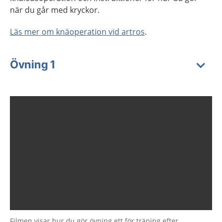
när du går med kryckor.
Läs mer om knäoperation vid artros
.
Övning 1
Filmen visar hur du gör övning ett för träning efter