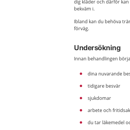
dig kläder och därför kan
bekväm i.
Ibland kan du behöva trän
förväg.
Undersökning
Innan behandlingen börjar
dina nuvarande be
tidigare besvär
sjukdomar
arbete och fritidsak
du tar läkemedel och 