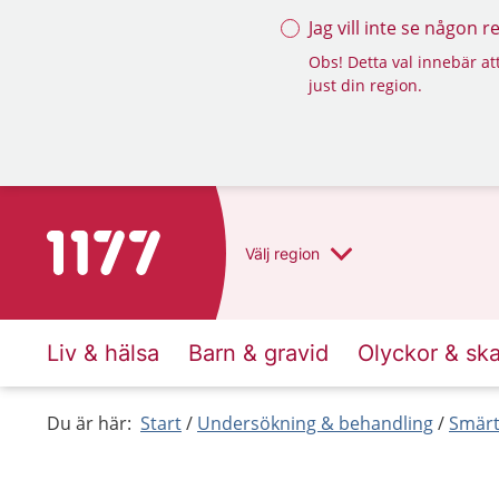
Jag vill inte se någon 
Obs! Detta val innebär att
just din region.
Till startsidan för 1177
Välj
region
Liv & hälsa
Barn & gravid
Olyckor & sk
Du är här:
Start
Undersökning & behandling
Smärt