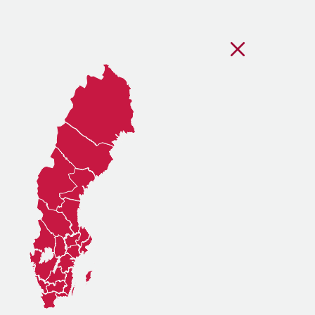
Stäng regionsvälj