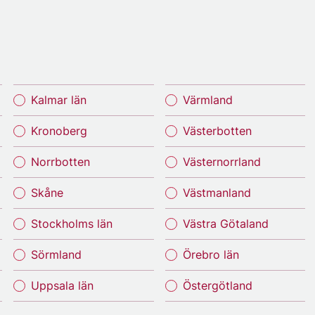
Kalmar län
Värmland
Kronoberg
Västerbotten
Norrbotten
Västernorrland
Skåne
Västmanland
Stockholms län
Västra Götaland
Sörmland
Örebro län
Uppsala län
Östergötland