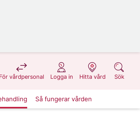
på 1177.se
på 1177.se
på 1177.se
på 1177.se
För vårdpersonal
Logga in
Hitta vård
Sök
ehandling
Så fungerar vården