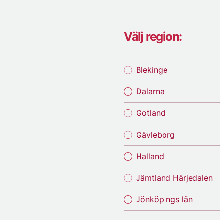
Välj region:
Blekinge
Dalarna
Gotland
Gävleborg
Halland
Jämtland Härjedalen
Jönköpings län