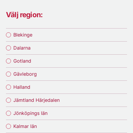
Välj region:
Blekinge
Dalarna
Gotland
Gävleborg
Halland
Jämtland Härjedalen
Jönköpings län
Kalmar län