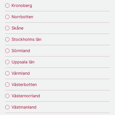
Kronoberg
Norrbotten
Skåne
Stockholms län
Sörmland
Uppsala län
Värmland
Västerbotten
Västernorrland
Västmanland