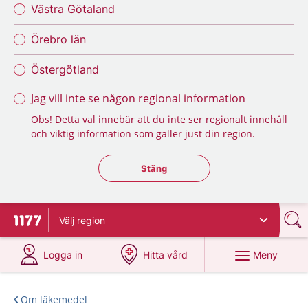
Västra Götaland
Örebro län
Östergötland
Jag vill inte se någon regional information
Obs! Detta val innebär att du inte ser regionalt innehåll
och viktig information som gäller just din region.
Stäng regionsväljaren
Stäng
Välj
region
Till startsidan för 1177
på 1177.se
på 1177.se
Meny
Logga in
Hitta vård
Om läkemedel