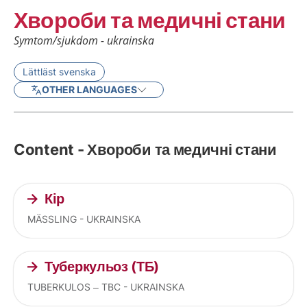
Хвороби та медичні стани
Symtom/sjukdom - ukrainska
Lättläst svenska
OTHER LANGUAGES
Content - Хвороби та медичні стани
Кір
MÄSSLING - UKRAINSKA
Туберкульоз (ТБ)
TUBERKULOS – TBC - UKRAINSKA