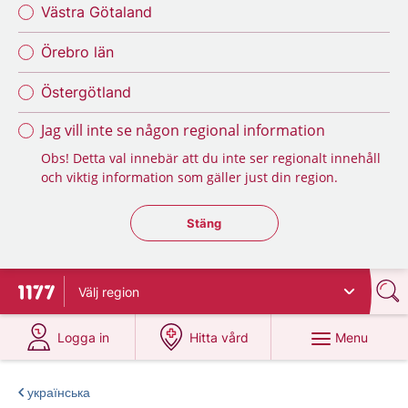
Västra Götaland
Örebro län
Östergötland
Jag vill inte se någon regional information
Obs! Detta val innebär att du inte ser regionalt innehåll
och viktig information som gäller just din region.
Stäng regionsväljaren
Stäng
Välj
region
To start page for 1177
at 1177.se
at 1177.se
Menu
Logga in
Hitta vård
українська