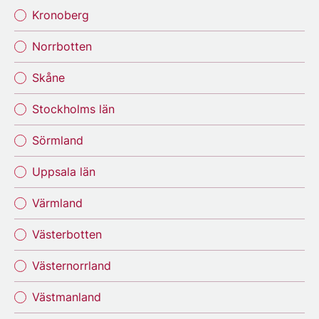
Kronoberg
Norrbotten
Skåne
Stockholms län
Sörmland
Uppsala län
Värmland
Västerbotten
Västernorrland
Västmanland