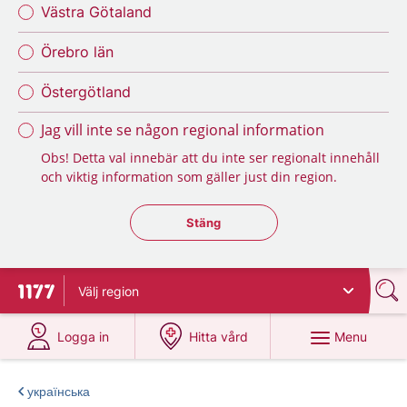
Västra Götaland
Örebro län
Östergötland
Jag vill inte se någon regional information
Obs! Detta val innebär att du inte ser regionalt innehåll
och viktig information som gäller just din region.
Stäng regionsväljaren
Stäng
Välj
region
To start page for 1177
at 1177.se
at 1177.se
Menu
Logga in
Hitta vård
українська