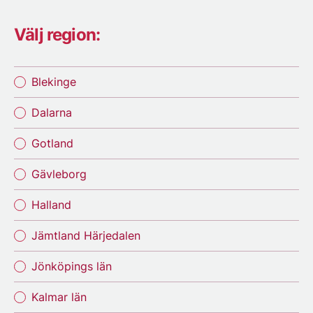
Välj region:
Blekinge
Dalarna
Gotland
Gävleborg
Halland
Jämtland Härjedalen
Jönköpings län
Kalmar län