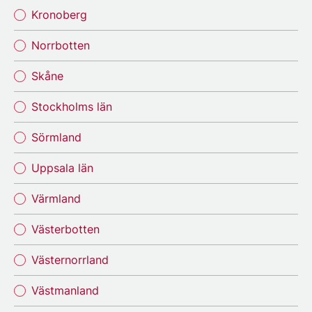
Kronoberg
Norrbotten
Skåne
Stockholms län
Sörmland
Uppsala län
Värmland
Västerbotten
Västernorrland
Västmanland