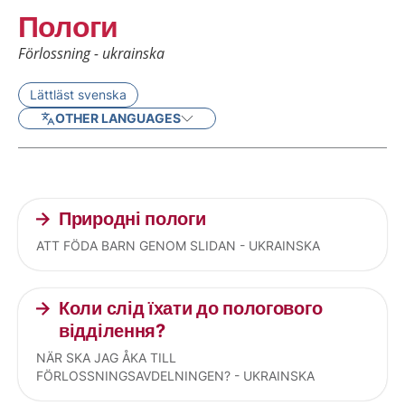
Пологи
Förlossning - ukrainska
Lättläst svenska
OTHER LANGUAGES
Current articles
Природні пологи
ATT FÖDA BARN GENOM SLIDAN - UKRAINSKA
Коли слід їхати до пологового
відділення?
NÄR SKA JAG ÅKA TILL
FÖRLOSSNINGSAVDELNINGEN? - UKRAINSKA