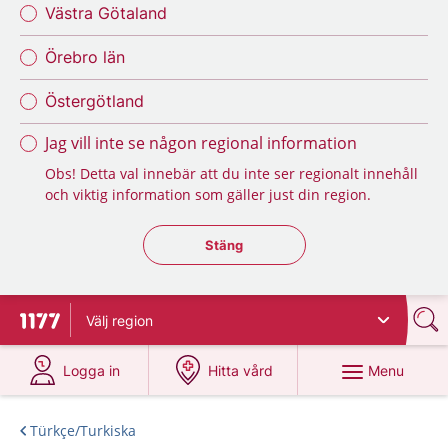
Västra Götaland
Örebro län
Östergötland
Jag vill inte se någon regional information
Obs! Detta val innebär att du inte ser regionalt innehåll
och viktig information som gäller just din region.
Stäng regionsväljaren
Stäng
Välj
region
To start page for 1177
at 1177.se
at 1177.se
Menu
Logga in
Hitta vård
Türkçe/Turkiska