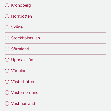
Kronoberg
Norrbotten
Skåne
Stockholms län
Sörmland
Uppsala län
Värmland
Västerbotten
Västernorrland
Västmanland