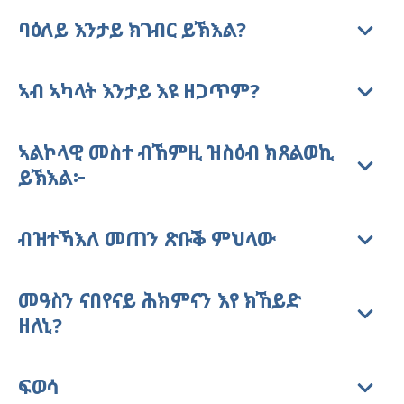
ባዕለይ እንታይ ክገብር ይኽእል?
ኣብ ኣካላት እንታይ እዩ ዘጋጥም?
ኣልኮላዊ መስተ ብኸምዚ ዝስዕብ ክጸልወኪ
ይኽእል፦
ብዝተኻእለ መጠን ጽቡቕ ምህላው
መዓስን ናበየናይ ሕክምናን እየ ክኸይድ
ዘለኒ?
ፍወሳ