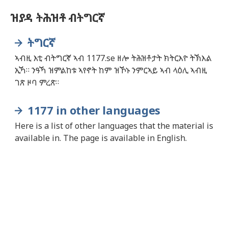
ዝያዳ ትሕዝቶ ብትግርኛ
ትግርኛ
ኣብዚ እቲ ብትግርኛ ኣብ 1177.se ዘሎ ትሕዝቶታት ክትርእዮ ትኽእል
ኢኻ። ንዓኻ ዝምልከቱ ኣየኖት ከም ዝኾኑ ንምርኣይ ኣብ ላዕሊ ኣብዚ
ገጽ ዞባ ምረጽ።
1177 in other languages
Here is a list of other languages that the material is
available in. The page is available in English.