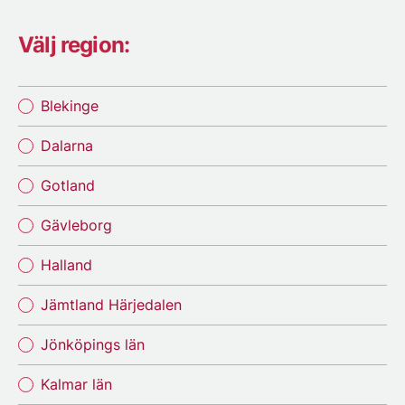
Välj region:
Blekinge
Dalarna
Gotland
Gävleborg
Halland
Jämtland Härjedalen
Jönköpings län
Kalmar län