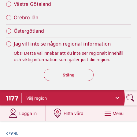
Västra Götaland
Örebro län
Östergötland
Jag vill inte se någon regional information
Obs! Detta val innebär att du inte ser regionalt innehåll
och viktig information som gäller just din region.
Stäng regionsväljaren
Stäng
Välj
region
To start page for 1177
at 1177.se
at 1177.se
Menu
Logga in
Hitta vård
ጥንሲ