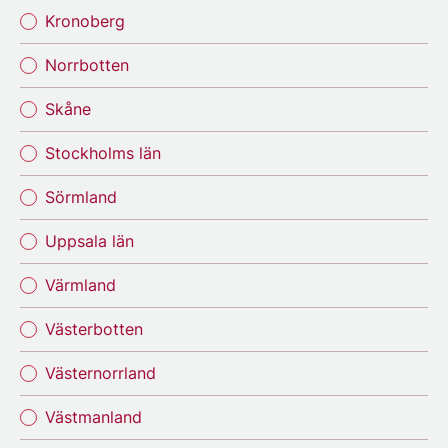
Kronoberg
Norrbotten
Skåne
Stockholms län
Sörmland
Uppsala län
Värmland
Västerbotten
Västernorrland
Västmanland