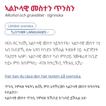
ኣልኮላዊ መስተን ጥንስን
Alkohol och graviditet - tigrinska
Lättläst svenska
OTHER LANGUAGES
ነፍሰ-ጾር ከለኺ ኣልኮላዊ መስተ ኣይትስተዪ። ኣልኮላዊ መስተ ነቲ
ኣብ ከብድኺ ዘሎ ህጻን ክጎድኦ ዝኽእል ትሕዝቶ ናይ ሓደገኛታት
ባእታታት ኣለዎ። ኣልኮላዊ መስተ ካብ ምስታይ ንሙቁራጽ ከቢድ
ኮይኑ ምስ ዝስምዓኪ፡ ሓገዝ ክትረኽቢ ትኽእሊ ኢኺ።
Här kan du läsa den här texten på svenska.
ጥንሲ
ንምሓዝ
ትፍትኒ
ዘለኺ
ምስ
እትኾኒ’ውን
ኣልኮላዊ
መስተ
ክትሰትዪ
የብልክን
።
ኣልኮላዊ
መስተ
ጥንሲ
ንምሓዝ
ዝኸበደ
ክገብሮ
ይኽእል
እዩ
።