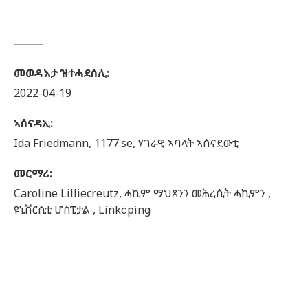
መወዳእታ ዝተሓደሰሊ
:
2022-04-19
ኣሰናዳኢ
:
Ida
Friedmann,
1177.se, ሃገራዊ ኣባላት ኣሰናደውቲ
መርማሪ
:
Caroline
Lilliecreutz,
ሓኪም ማህጸንን መሕረሲት ሓኪምን ,
ዩኒቨርሲቲ ሆስፒታል ,
Linköping