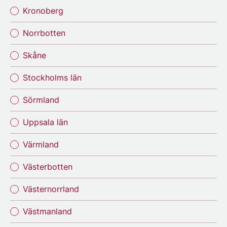
Kronoberg
Norrbotten
Skåne
Stockholms län
Sörmland
Uppsala län
Värmland
Västerbotten
Västernorrland
Västmanland