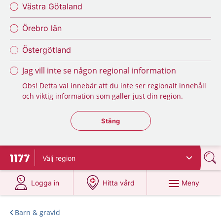
Västra Götaland
Örebro län
Östergötland
Jag vill inte se någon regional information
Obs! Detta val innebär att du inte ser regionalt innehåll
och viktig information som gäller just din region.
Stäng regionsväljaren
Stäng
Välj
region
Till startsidan för 1177
på 1177.se
på 1177.se
Meny
Logga in
Hitta vård
Barn & gravid