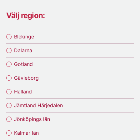
Välj region:
Blekinge
Dalarna
Gotland
Gävleborg
Halland
Jämtland Härjedalen
Jönköpings län
Kalmar län