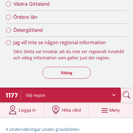
Västra Götaland
Örebro län
Östergötland
Jag vill inte se någon regional information
Obs! Detta val innebär att du inte ser regionalt innehåll
och viktig information som gäller just din region.
Stäng regionsväljaren
Stäng
Välj
region
Till startsidan för 1177
på 1177.se
på 1177.se
Meny
Logga in
Hitta vård
Undersökningar under graviditeten