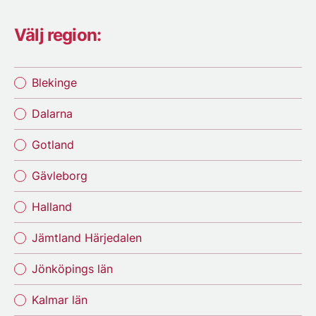
Välj region:
Blekinge
Dalarna
Gotland
Gävleborg
Halland
Jämtland Härjedalen
Jönköpings län
Kalmar län