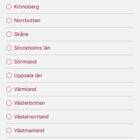
Kronoberg
Norrbotten
Skåne
Stockholms län
Sörmland
Uppsala län
Värmland
Västerbotten
Västernorrland
Västmanland