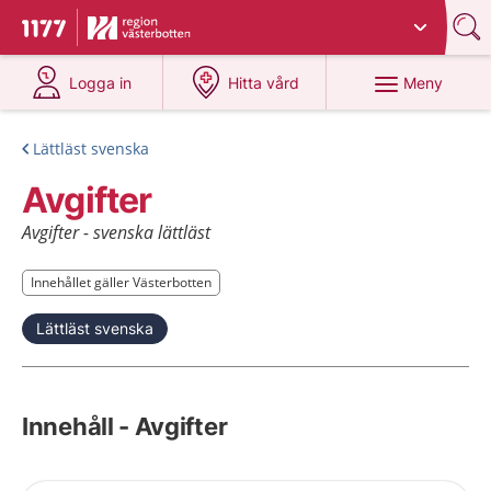
Du har valt region
Västerbotten
.
Till startsidan för 1177
på 1177.se
på 1177.se
Meny
Logga in
Hitta vård
Lättläst svenska
Avgifter
Avgifter - svenska lättläst
Innehållet gäller Västerbotten
Innehållet gäller Västerbotten
Lättläst svenska
Innehåll - Avgifter