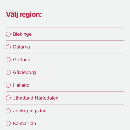
Välj region:
Blekinge
Dalarna
Gotland
Gävleborg
Halland
Jämtland Härjedalen
Jönköpings län
Kalmar län