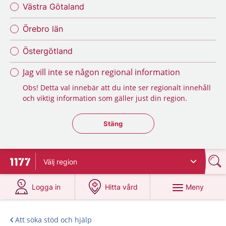
Västra Götaland
Örebro län
Östergötland
Jag vill inte se någon regional information
Obs! Detta val innebär att du inte ser regionalt innehåll
och viktig information som gäller just din region.
Stäng regionsväljaren
Stäng
Välj
region
Till startsidan för 1177
på 1177.se
på 1177.se
Meny
Logga in
Hitta vård
Att söka stöd och hjälp