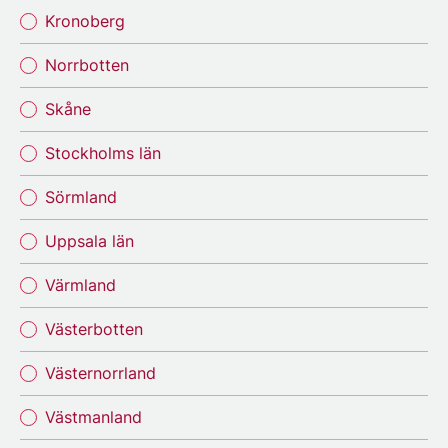
Kronoberg
Norrbotten
Skåne
Stockholms län
Sörmland
Uppsala län
Värmland
Västerbotten
Västernorrland
Västmanland