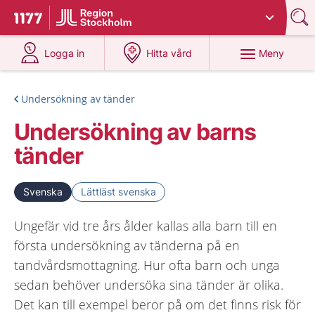
Du har valt region
Stockholms län
.
Till startsidan för 1177
på 1177.se
på 1177.se
Meny
Logga in
Hitta vård
Undersökning av tänder
Undersökning av barns
tänder
Svenska
Lättläst svenska
Ungefär vid tre års ålder kallas alla barn till en
första undersökning av tänderna på en
tandvårdsmottagning. Hur ofta barn och unga
sedan behöver undersöka sina tänder är olika.
Det kan till exempel beror på om det finns risk för