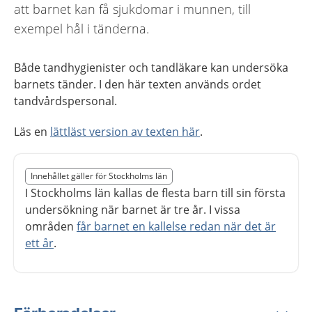
att barnet kan få sjukdomar i munnen, till
exempel hål i tänderna.
Både tandhygienister och tandläkare kan undersöka
barnets tänder. I den här texten används ordet
tandvårdspersonal.
Läs en
lättläst version av texten här
.
Slut på det regionala tillägget från region Stockholms 
Innehållet gäller för Stockholms län
Nedan innehåll gäller region Stockholms län
I Stockholms län kallas de flesta barn till sin första
undersökning när barnet är tre år. I vissa
områden
får barnet en kallelse redan när det är
ett år
.