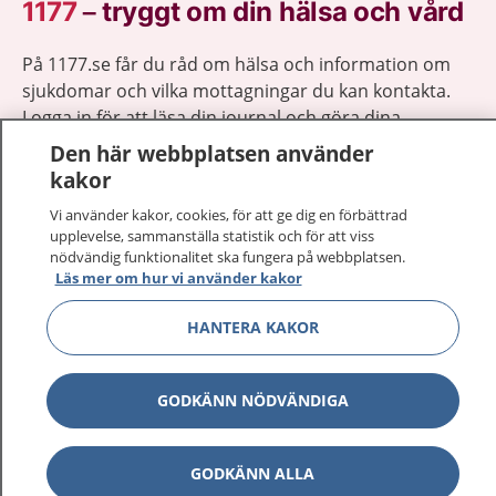
1177
–
tryggt om din hälsa och vård
På 1177.se får du råd om hälsa och information om
sjukdomar och vilka mottagningar du kan kontakta.
Logga in för att läsa din journal och göra dina
vårdärenden. Ring telefonnummer 1177 för
Den här webbplatsen använder
sjukvårdsrådgivning dygnet runt.
kakor
1177 ger dig råd när du vill må bättre.
Vi använder kakor, cookies, för att ge dig en förbättrad
upplevelse, sammanställa statistik och för att viss
nödvändig funktionalitet ska fungera på webbplatsen.
Läs mer om hur vi använder kakor
HANTERA KAKOR
Visa inn
1177 på flera språk
Visa inn
GODKÄNN NÖDVÄNDIGA
Om 1177
Visa inn
Kontakt
GODKÄNN ALLA