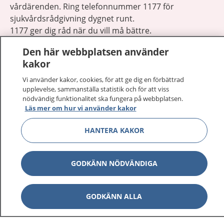
vårdärenden. Ring telefonnummer 1177 för
sjukvårdsrådgivning dygnet runt.
1177 ger dig råd när du vill må bättre.
Den här webbplatsen använder
kakor
Vi använder kakor, cookies, för att ge dig en förbättrad
upplevelse, sammanställa statistik och för att viss
Visa inn
1177 på flera språk
nödvändig funktionalitet ska fungera på webbplatsen.
Läs mer om hur vi använder kakor
Visa inn
Om 1177
HANTERA KAKOR
Visa inn
Kontakt
GODKÄNN NÖDVÄNDIGA
Behandling av personuppgifter
GODKÄNN ALLA
Hantering av kakor