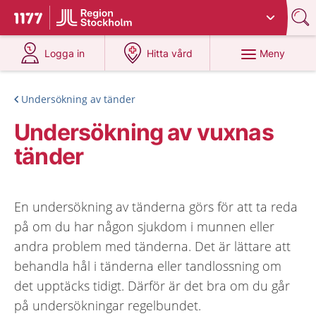
Du har valt region
Stockholms län
.
Till startsidan för 1177
på 1177.se
på 1177.se
Meny
Logga in
Hitta vård
Undersökning av tänder
Undersökning av vuxnas
tänder
En undersökning av tänderna görs för att ta reda
på om du har någon sjukdom i munnen eller
andra problem med tänderna. Det är lättare att
behandla hål i tänderna eller tandlossning om
det upptäcks tidigt. Därför är det bra om du går
på undersökningar regelbundet.