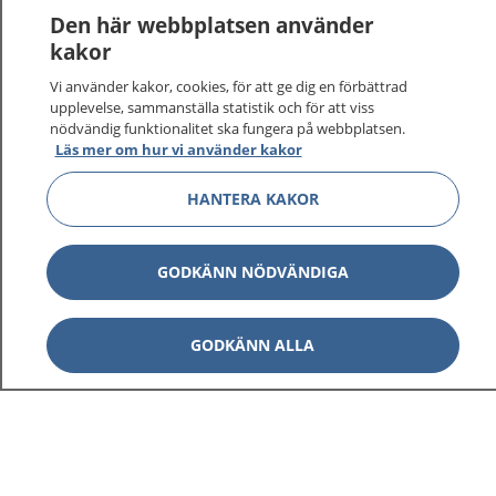
Den här webbplatsen använder
kakor
Vi använder kakor, cookies, för att ge dig en förbättrad
1177
–
tryggt om din hälsa och vård
upplevelse, sammanställa statistik och för att viss
nödvändig funktionalitet ska fungera på webbplatsen.
Läs mer om hur vi använder kakor
På 1177.se får du råd om hälsa och information om
sjukdomar och vilka mottagningar du kan kontakta.
HANTERA KAKOR
Logga in för att läsa din journal och göra dina
vårdärenden. Ring telefonnummer 1177 för
sjukvårdsrådgivning dygnet runt.
GODKÄNN NÖDVÄNDIGA
1177 ger dig råd när du vill må bättre.
GODKÄNN ALLA
Visa inn
1177 på flera språk
Visa inn