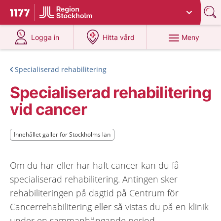
Du har valt region
Stockholms län
.
Till startsidan för 1177
på 1177.se
på 1177.se
Meny
Logga in
Hitta vård
Specialiserad rehabilitering
Specialiserad rehabilitering
vid cancer
Innehållet gäller för Stockholms län
Innehållet gäller för Stockholms län
Om du har eller har haft cancer kan du få
specialiserad rehabilitering. Antingen sker
rehabiliteringen på dagtid på Centrum för
Cancerrehabilitering eller så vistas du på en klinik
under en sammanhängande period.