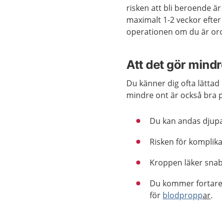
risken att bli beroende ä
maximalt 1-2 veckor efte
operationen om du är oro
Att det gör mindre
Du känner dig ofta lättad 
mindre ont är också bra p
Du kan andas djupa
Risken för komplika
Kroppen läker snab
Du kommer fortare 
för
blodpropp
ar
.