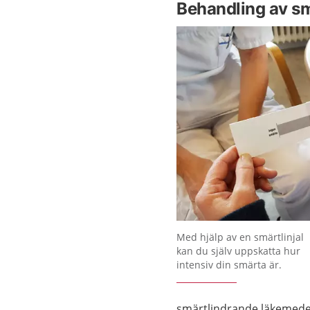
Behandling av sm
Förstora bilden
Med hjälp av en smärtlinjal
kan du själv uppskatta hur
intensiv din smärta är.
smärtlindrande läkemedel.