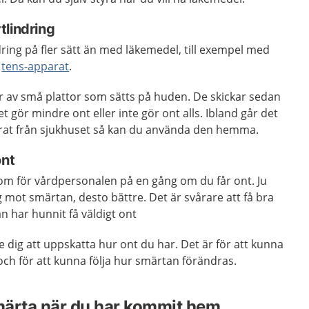
tlindring
ring på fler sätt än med läkemedel, till exempel med
n
tens-apparat
.
 av små plattor som sätts på huden. De skickar sedan
 gör mindre ont eller inte gör ont alls. Ibland går det
arat från sjukhuset så kan du använda den hemma.
ont
ar om för vårdpersonalen på en gång om du får ont. Ju
g mot smärtan, desto bättre. Det är svårare att få bra
 har hunnit få väldigt ont
dig att uppskatta hur ont du har. Det är för att kunna
och för att kunna följa hur smärtan förändras.
märta när du har kommit hem