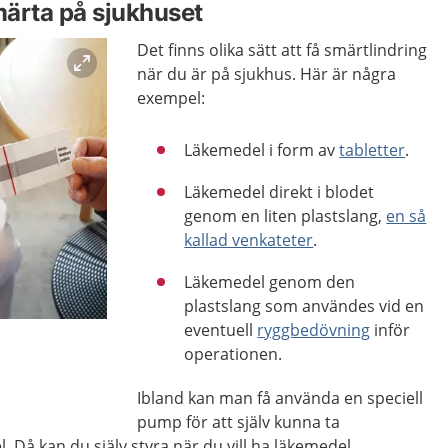
ärta på sjukhuset
Det finns olika sätt att få smärtlindring
när du är på sjukhus. Här är några
exempel:
Läkemedel i form av
tabletter
.
Läkemedel direkt i blodet
genom en liten plastslang,
en så
kallad venkateter
.
Läkemedel genom den
plastslang som användes vid en
eventuell
ryggbedövning
inför
operationen.
Ibland kan man få använda en speciell
pump för att själv kunna ta
 Då kan du själv styra när du vill ha läkemedel.