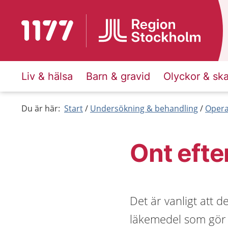
Till startsidan för 1177
Liv & hälsa
Barn & gravid
Olyckor & sk
Du är här:
Start
Undersökning & behandling
Opera
Ont efte
Det är vanligt att d
läkemedel som gör a