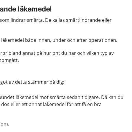
rande läkemedel
 som lindrar smärta. De kallas smärtlindrande eller
.
 läkemedel både innan, under och efter operationen.
eror bland annat på hur ont du har och vilken typ av
nomgått.
ågot av detta stämmer på dig:
undet läkemedel mot smärta sedan tidigare. Då kan du
dos eller ett annat läkemedel för att få en bra
dom.