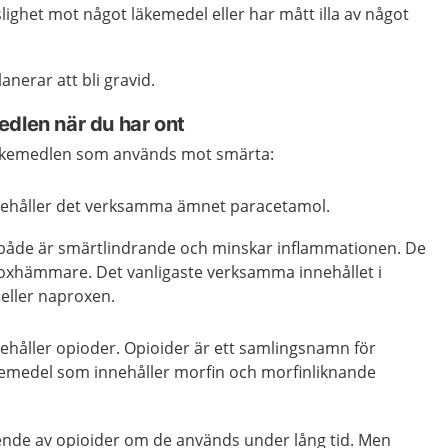
ighet mot något läkemedel eller har mått illa av något
lanerar att bli gravid.
edlen när du har ont
 läkemedlen som används mot smärta:
ehåller det verksamma ämnet paracetamol.
både är smärtlindrande och minskar inflammationen. De
 coxhämmare. Det vanligaste verksamma innehållet i
 eller naproxen.
håller opioder. Opioider är ett samlingsnamn för
emedel som innehåller morfin och morfinliknande
roende av opioider om de används under lång tid. Men