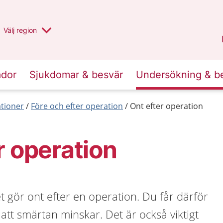
Du har valt region
Välj
en annan
region
Stockholms län
.
ador
Sjukdomar & besvär
Undersökning & b
tioner
Före och efter operation
Ont efter operation
r operation
et gör ont efter en operation. Du får därför
tt smärtan minskar. Det är också viktigt