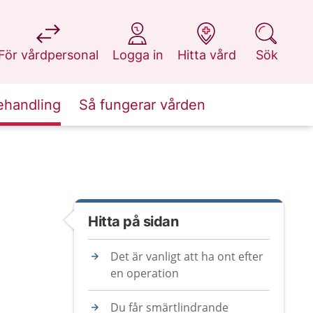
på 1177.se
på 1177.se
på 1177.se
på 1177.se
För vårdpersonal
Logga in
Hitta vård
Sök
ehandling
Så fungerar vården
Hitta på sidan
Det är vanligt att ha ont efter
en operation
Du får smärtlindrande