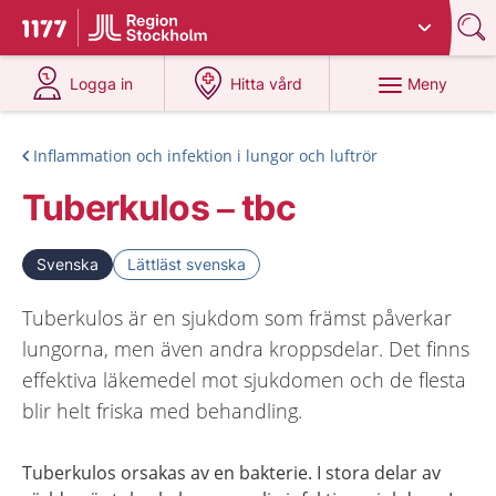
Du har valt region
Stockholms län
.
Till startsidan för 1177
på 1177.se
på 1177.se
Meny
Logga in
Hitta vård
Inflammation och infektion i lungor och luftrör
Tuberkulos – tbc
Svenska
Lättläst svenska
Tuberkulos är en sjukdom som främst påverkar
lungorna, men även andra kroppsdelar. Det finns
effektiva läkemedel mot sjukdomen och de flesta
blir helt friska med behandling.
Tuberkulos orsakas av en bakterie. I stora delar av