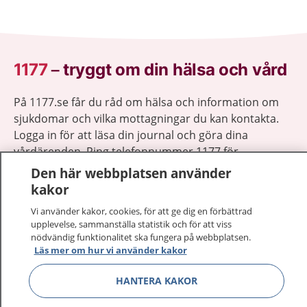
1177
–
tryggt om din hälsa och vård
På 1177.se får du råd om hälsa och information om
sjukdomar och vilka mottagningar du kan kontakta.
Logga in för att läsa din journal och göra dina
vårdärenden. Ring telefonnummer 1177 för
sjukvårdsrådgivning dygnet runt.
Den här webbplatsen använder
1177 ger dig råd när du vill må bättre.
kakor
Vi använder kakor, cookies, för att ge dig en förbättrad
upplevelse, sammanställa statistik och för att viss
nödvändig funktionalitet ska fungera på webbplatsen.
Läs mer om hur vi använder kakor
Visa inn
1177 på flera språk
HANTERA KAKOR