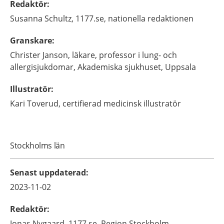
Redaktör
:
Susanna
Schultz,
1177.se, nationella redaktionen
Granskare
:
Christer
Janson,
läkare, professor i lung- och
allergisjukdomar,
Akademiska sjukhuset,
Uppsala
Illustratör
:
Kari
Toverud,
certifierad medicinsk illustratör
Stockholms län
Senast uppdaterad
:
2023-11-02
Redaktör
:
Jonas
Nygaard,
1177.se, Region Stockholm