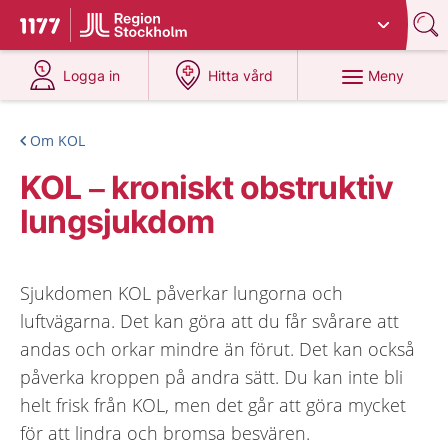
Du har valt region
Stockholms län
.
Till startsidan för 1177
på 1177.se
på 1177.se
Meny
Logga in
Hitta vård
Om KOL
KOL – kroniskt obstruktiv
lungsjukdom
Sjukdomen KOL påverkar lungorna och
luftvägarna. Det kan göra att du får svårare att
andas och orkar mindre än förut. Det kan också
påverka kroppen på andra sätt. Du kan inte bli
helt frisk från KOL, men det går att göra mycket
för att lindra och bromsa besvären.