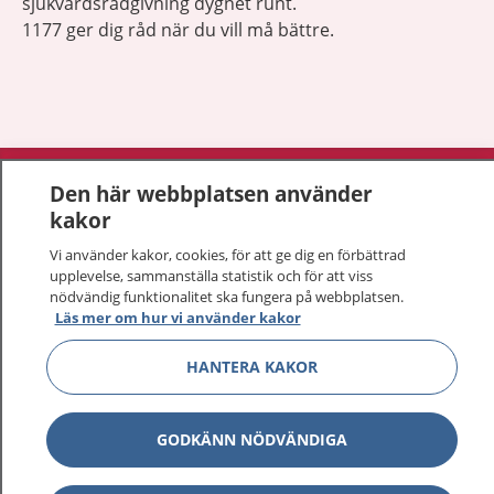
sjukvårdsrådgivning dygnet runt.
1177 ger dig råd när du vill må bättre.
Visa inn
1177 på flera språk
Den här webbplatsen använder
kakor
Visa inn
Om 1177
Vi använder kakor, cookies, för att ge dig en förbättrad
upplevelse, sammanställa statistik och för att viss
Visa inn
Kontakt
nödvändig funktionalitet ska fungera på webbplatsen.
Läs mer om hur vi använder kakor
HANTERA KAKOR
Behandling av personuppgifter
Hantering av kakor
GODKÄNN NÖDVÄNDIGA