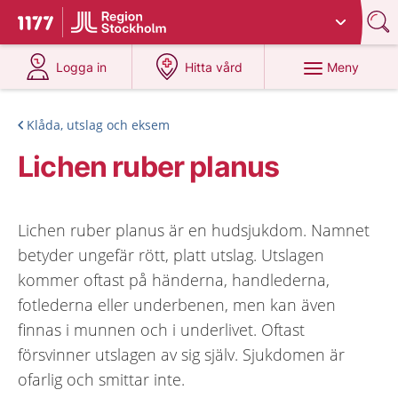
Du har valt region
Stockholms län
.
Till startsidan för 1177
på 1177.se
på 1177.se
Meny
Logga in
Hitta vård
Klåda, utslag och eksem
Lichen ruber planus
Lichen ruber planus är en hudsjukdom. Namnet
betyder ungefär rött, platt utslag. Utslagen
kommer oftast på händerna, handlederna,
fotlederna eller underbenen, men kan även
finnas i munnen och i underlivet. Oftast
försvinner utslagen av sig själv. Sjukdomen är
ofarlig och smittar inte.