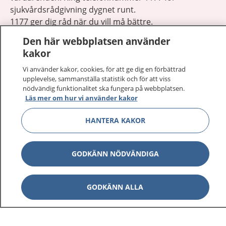
sjukvårdsrådgivning dygnet runt.
1177 ger dig råd när du vill må bättre.
Den här webbplatsen använder
kakor
Vi använder kakor, cookies, för att ge dig en förbättrad
upplevelse, sammanställa statistik och för att viss
Visa inn
nödvändig funktionalitet ska fungera på webbplatsen.
1177 på flera språk
Läs mer om hur vi använder kakor
Visa inn
Om 1177
HANTERA KAKOR
Visa inn
Kontakt
GODKÄNN NÖDVÄNDIGA
Behandling av personuppgifter
GODKÄNN ALLA
Hantering av kakor