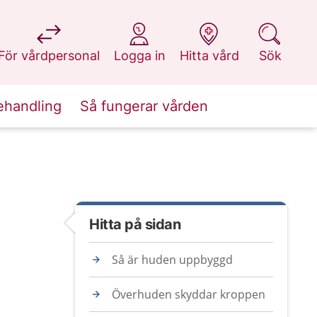
på 1177.se
på 1177.se
på 1177.se
på 1177.se
För vårdpersonal
Logga in
Hitta vård
Sök
ehandling
Så fungerar vården
Hitta på sidan
Så är huden uppbyggd
Överhuden skyddar kroppen