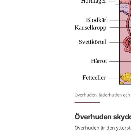
Förstora bilden
Överhuden, läderhuden och
Överhuden skyd
Överhuden är den ytterst