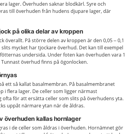
 flera lager. Överhuden saknar blodkärl. Syre och
as till överhuden från hudens djupare lager, där
jock på olika delar av kroppen
ck överallt. På större delen av kroppen är den 0,05 – 0,1
 slits mycket har tjockare överhud. Det kan till exempel
fötternas undersida. Under foten kan överhuden vara 1
r. Tunnast överhud finns på ögonlocken.
örnyas
 på ett så kallat basalmembran. På basalmembranet
op i flera lager. De celler som ligger närmast
ofta för att ersätta celler som slits på överhudens yta.
cks uppåt närmare ytan när de åldras.
av överhuden kallas hornlager
gras i de celler som åldras i överhuden. Hornämnet gör