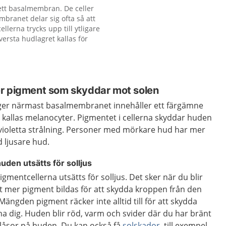
 ett basalmembran. De celler
branet delar sig ofta så att
ellerna trycks upp till ytligare
översta hudlagret kallas för
r pigment som skyddar mot solen
igger närmast basalmembranet innehåller ett färgämne
a kallas melanocyter. Pigmentet i cellerna skyddar huden
avioletta strålning. Personer med mörkare hud har mer
 ljusare hud.
uden utsätts för solljus
gmentcellerna utsätts för solljus. Det sker när du blir
t mer pigment bildas för att skydda kroppen från den
 Mängden pigment räcker inte alltid till för att skydda
a dig. Huden blir röd, varm och svider där du har bränt
blåsor på huden. Du kan också få
solskador
, till exempel