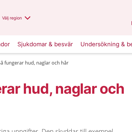
Du har valt region
Välj
en annan
region
Stockholms län
.
ador
Sjukdomar & besvär
Undersökning & b
Så fungerar hud, naglar och hår
rar hud, naglar och
tiga uppgifter. Den skyddar till exempel