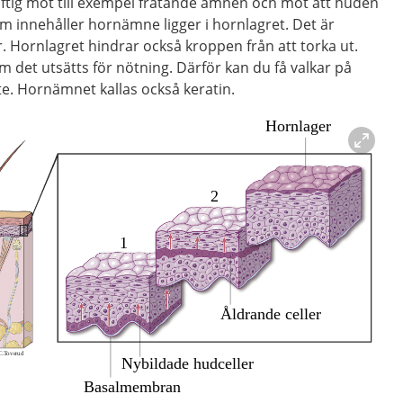
tig mot till exempel frätande ämnen och mot att huden
som innehåller hornämne ligger i hornlagret. Det är
. Hornlagret hindrar också kroppen från att torka ut.
m det utsätts för nötning. Därför kan du få valkar på
e. Hornämnet kallas också keratin.