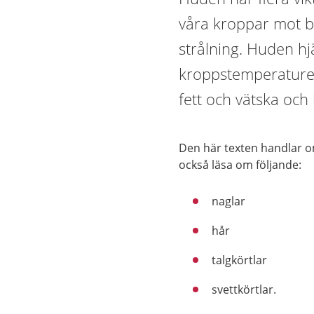
våra kroppar mot ba
strålning. Huden hj
kroppstemperaturen
fett och vätska och
Den här texten handlar 
också läsa om följande:
naglar
hår
talgkörtlar
svettkörtlar.