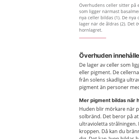
Förstora bilden
Överhudens celler sitter på
som ligger närmast basalmem
nya celler bildas (1). De nya c
lager när de åldras (2). Det 
hornlagret.
Överhuden innehålle
De lager av celler som l
eller pigment. De cellern
från solens skadliga ultr
pigment än personer med
Mer pigment bildas när h
Huden blir mörkare när pi
solbränd. Det beror på at
ultravioletta strålningen.
kroppen. Då kan du bränn
dig. Det kan även bildas 