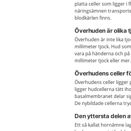
platta celler som ligger i
näringsämnen transporter
blodkärlen finns.
Överhuden är olika t
Överhuden är inte lika tjo
millimeter tjock. Hud som
vara på händerna och på 
millimeter tjock eller me
Överhudens celler f
Överhudens celler ligger
ligger hudcellerna tätt ih
basalmembranet delar sig 
De nybildade cellerna try
Den yttersta delen 
Ett så kallat hornämne la