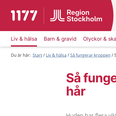
Till startsidan för 1177
Liv & hälsa
Barn & gravid
Olyckor & sk
Du är här:
Start
Liv & hälsa
Så fungerar kroppen
Så funge
hår
Huden har flera vik