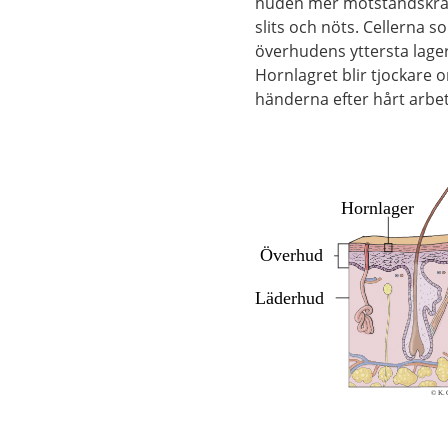
huden mer motståndskraf
slits och nöts. Cellerna 
överhudens yttersta lager
Hornlagret blir tjockare o
händerna efter hårt arbet