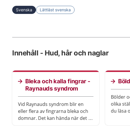
Svenska
Lättläst svenska
Innehåll - Hud, hår och naglar
Bleka och kalla fingrar -
Böld
Raynauds syndrom
Bölder 
olika st
Vid Raynauds syndrom blir en
du läsa 
eller flera av fingrarna bleka och
och om a
domnar. Det kan hända när det är
kallt eller när du är stressad. Det