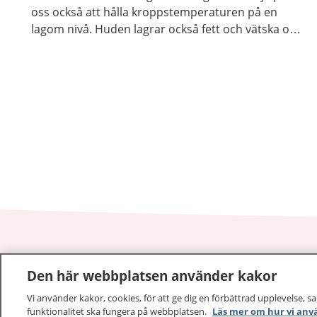
oss också att hålla kroppstemperaturen på en
lagom nivå. Huden lagrar också fett och vätska och
hindrar kroppen från att torka ut.
1177
–
tryggt om din hälsa och vård
Den här webbplatsen använder kakor
Vi använder kakor, cookies, för att ge dig en förbättrad upplevelse, s
På 1177.se får du råd om hälsa och information om 
funktionalitet ska fungera på webbplatsen.
Läs mer om hur vi anv