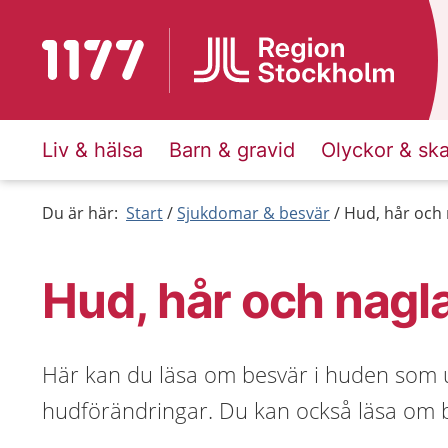
Till startsidan för 1177
Liv & hälsa
Barn & gravid
Olyckor & sk
Du är här:
Start
Sjukdomar & besvär
Hud, hår och 
Hud, hår och nagl
Här kan du läsa om besvär i huden som u
hudförändringar. Du kan också läsa om b