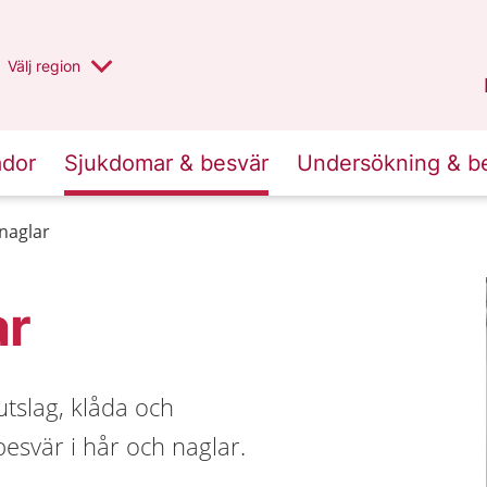
Du har valt region
Välj
en annan
region
Stockholms län
.
ador
Sjukdomar & besvär
Undersökning & b
naglar
ar
tslag, klåda och
esvär i hår och naglar.