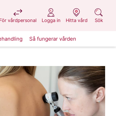
på 1177.se
på 1177.se
på 1177.se
på 1177.se
För vårdpersonal
Logga in
Hitta vård
Sök
ehandling
Så fungerar vården