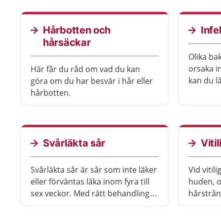
går oftast över av sig själv. Det
viktigaste är att försöka hålla
fingrarna varma. Besvären brukar
Hårbotten och
Infe
minska med åldern.
hårsäckar
Olika ba
orsaka i
Här får du råd om vad du kan
kan du l
göra om du har besvär i hår eller
själv oc
hårbotten.
Svårläkta sår
Viti
Svårläkta sår är sår som inte läker
Vid vitili
eller förväntas läka inom fyra till
huden, o
sex veckor. Med rätt behandling
hårstrån
läker de flesta såren, men det kan
saknas p
ibland ta lång tid.
på enstak