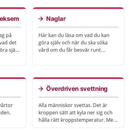
h eksem
Naglar
lag på
Här kan du läsa om vad du kan
vad det
göra själv och när du ska söka
öra själv
vård om du får besvär runt
naglarna.
p
Överdriven svettning
vårtor
Alla människor svettas. Det är
uden.
kroppen sätt att kyla ner sig och
hålla rätt kroppstemperatur. Men
en del svettas så mycket att det
känns jobbigt i vardagslivet. Det