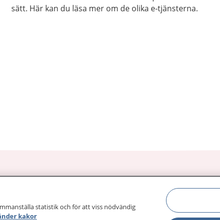
sätt. Här kan du läsa mer om de olika e-tjänsterna.
ammanställa statistik och för att viss nödvändig
sjukdomar och
Other languages
änder kakor