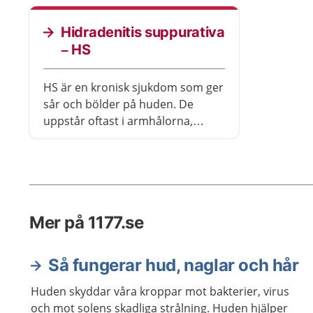
kroppen. 
Hidradenitis suppurativa
– HS
HS är en kronisk sjukdom som ger
sår och bölder på huden. De
uppstår oftast i armhålorna,
ljumskarna, underlivet och på
bröstet. Sjukdomen smittar inte.
Du kan få behandling med kräm
eller läkemedel. Ibland behövs en
operation för att bli av med
Mer på 1177.se
bölderna.
Så fungerar hud, naglar och hår
Huden skyddar våra kroppar mot bakterier, virus
och mot solens skadliga strålning. Huden hjälper