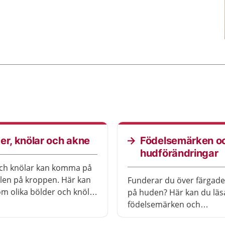
er, knölar och akne
Födelsemärken o
hudförändringar
och knölar kan komma på
ällen på kroppen. Här kan
Funderar du över färgade 
om olika bölder och knölar
på huden? Här kan du lä
kne och liknande besvär.
födelsemärken och
hudförändringar.