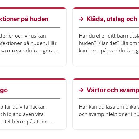
ktioner på huden
Klåda, utslag oc
kterier och virus kan
Har du eller ditt barn uts
nfektioner på huden. Här
huden? Kliar det? Läs om 
äsa om vad du kan göra
kan bero på, vad du kan g
h när du ska söka vård.
och när du ska söka vård.
ligo
Vårtor och svam
go får du vita fläckar i
Här kan du läsa om olika 
ch ibland även vita
och svampinfektioner i h
. Det beror på att det
igment. Vitiligo kan finnas
a eller flera ställen på