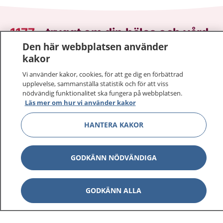
1177
–
tryggt om din hälsa och vård
Den här webbplatsen använder
På 1177.se får du råd om hälsa och information om
kakor
sjukdomar och vilka mottagningar du kan kontakta.
Vi använder kakor, cookies, för att ge dig en förbättrad
Logga in för att läsa din journal och göra dina
upplevelse, sammanställa statistik och för att viss
vårdärenden. Ring telefonnummer 1177 för
nödvändig funktionalitet ska fungera på webbplatsen.
Läs mer om hur vi använder kakor
sjukvårdsrådgivning dygnet runt.
1177 ger dig råd när du vill må bättre.
HANTERA KAKOR
GODKÄNN NÖDVÄNDIGA
Visa inn
1177 på flera språk
GODKÄNN ALLA
Visa inn
Om 1177