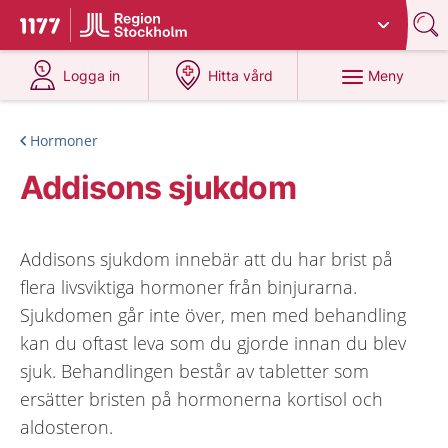
Du har valt region
Stockholms län
.
Till startsidan för 1177
på 1177.se
på 1177.se
Meny
Logga in
Hitta vård
Hormoner
Addisons sjukdom
Addisons sjukdom innebär att du har brist på
flera livsviktiga hormoner från binjurarna.
Sjukdomen går inte över, men med behandling
kan du oftast leva som du gjorde innan du blev
sjuk. Behandlingen består av tabletter som
ersätter bristen på hormonerna kortisol och
aldosteron.