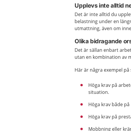
Upplevs inte alltid n
Det är inte alltid du uppl
belastning under en längre
utmattning, även om inneh
Olika bidragande or
Det är sällan enbart arbete
utan en kombination av m
Här är några exempel på s
Höga krav på arbet
situation.
Höga krav både på 
Höga krav på prest
Mobbning eller krä