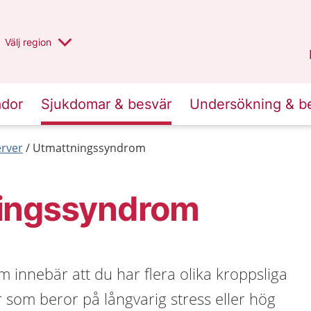
Du har valt region
Välj
en annan
region
Stockholms län
.
ador
Sjukdomar & besvär
Undersökning & b
erver
Utmattningssyndrom
ingssyndrom
innebär att du har flera olika kroppsliga
 som beror på långvarig stress eller hög