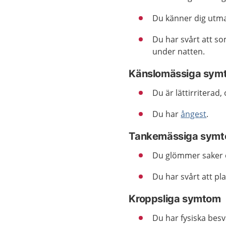
Du känner dig utmat
Du har svårt att so
under natten.
Känslomässiga sym
Du är lättirriterad,
Du har
ångest
.
Tankemässiga sym
Du glömmer saker o
Du har svårt att pl
Kroppsliga symtom
Du har fysiska besv