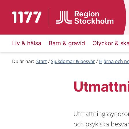
Till startsidan för 1177
Liv & hälsa
Barn & gravid
Olyckor & sk
Du är här:
Start
Sjukdomar & besvär
Hjärna och n
Utmattn
Utmattningssyndrom 
och psykiska besvär