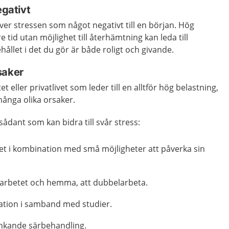
egativt
ever stressen som något negativt till en början. Hög
 tid utan möjlighet till återhämtning kan leda till
ållet i det du gör är både roligt och givande.
saker
t eller privatlivet som leder till en alltför hög belastning,
ånga olika orsaker.
ådant som kan bidra till svår stress:
et i kombination med små möjligheter att påverka sin
arbetet och hemma, att dubbelarbeta.
ation i samband med studier.
nkande särbehandling.