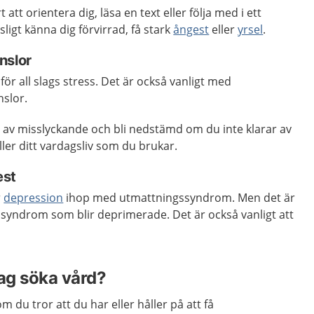
t att orientera dig, läsa en text eller följa med i ett
ligt känna dig förvirrad, få stark
ångest
eller
yrsel
.
nslor
för all slags stress. Det är också vanligt med
slor.
a av misslyckande och bli nedstämd om du inte klarar av
eller ditt vardagsliv som du brukar.
est
r
depression
ihop med utmattningssyndrom. Men det är
ssyndrom som blir deprimerade. Det är också vanligt att
jag söka vård?
m du tror att du har eller håller på att få