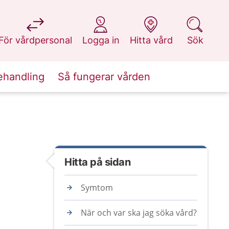
på 1177.se
på 1177.se
på 1177.se
på 1177.se
För vårdpersonal
Logga in
Hitta vård
Sök
ehandling
Så fungerar vården
Hitta på sidan
Symtom
När och var ska jag söka vård?