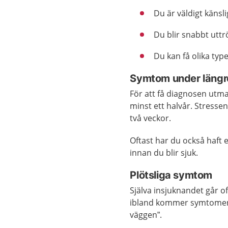
Du är väldigt känslig
Du blir snabbt uttr
Du kan få olika ty
Symtom under längre
För att få diagnosen utm
minst ett halvår. Stresse
två veckor.
Oftast har du också haft et
innan du blir sjuk.
Plötsliga symtom
Själva insjuknandet går 
ibland kommer symtomen m
väggen”.