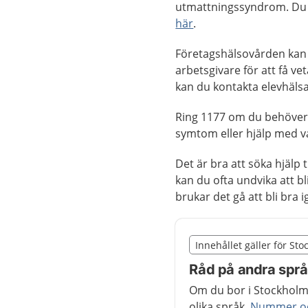
utmattningssyndrom. Du 
här
.
Företagshälsovården kan h
arbetsgivare för att få v
kan du kontakta elevhälsa
Ring 1177 om du behöve
symtom eller hjälp med v
Det är bra att söka hjälp
kan du ofta undvika att bli
brukar det gå att bli bra i
Slut på det regionala t
Innehållet gäller för St
Nedan innehåll gäller r
Råd på andra spr
Om du bor i Stockholms
olika språk.
Nummer och