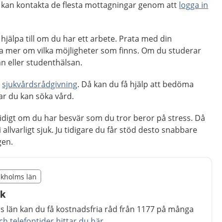
kan kontakta de flesta mottagningar genom att
logga in
jälpa till om du har ett arbete. Prata med din
eta mer om vilka möjligheter som finns. Om du studerar
n eller studenthälsan.
r
sjukvårdsrådgivning
. Då kan du få hjälp att bedöma
ar du kan söka vård.
 tidigt om du har besvär som du tror beror på stress. Då
 allvarligt sjuk. Ju tidigare du får stöd desto snabbare
gen.
illägget från region Stockholms län
ockholms län
egion Stockholms län
åk
 län kan du få kostnadsfria råd från 1177 på många
 telefontider hittar du här.