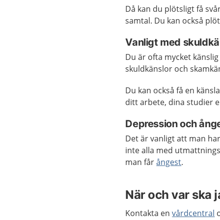
Då kan du plötsligt få svår
samtal. Du kan också plöts
Vanligt med skuldkä
Du är ofta mycket känslig 
skuldkänslor och skamkän
Du kan också få en känsl
ditt arbete, dina studier 
Depression och ång
Det är vanligt att man ha
inte alla med utmattning
man får
ångest
.
När och var ska 
Kontakta en
vårdcentral
o