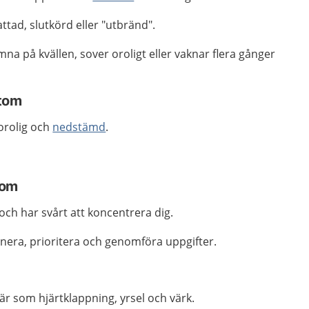
tad, slutkörd eller "utbränd".
mna på kvällen, sover oroligt eller vaknar flera gånger
tom
 orolig och
nedstämd
.
tom
ch har svårt att koncentrera dig.
anera, prioritera och genomföra uppgifter.
är som hjärtklappning, yrsel och värk.