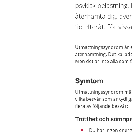
psykisk belastning
återhämta dig, även
tid efteråt. För vis
Utmattningssyndrom är en
återhämtning. Det kallade
Men det är inte alla som
Symtom
Utmattningssyndrom märks 
vilka besvär som är tydlig
flera av följande besvär:
Trötthet och sömnp
Du har ingen energ