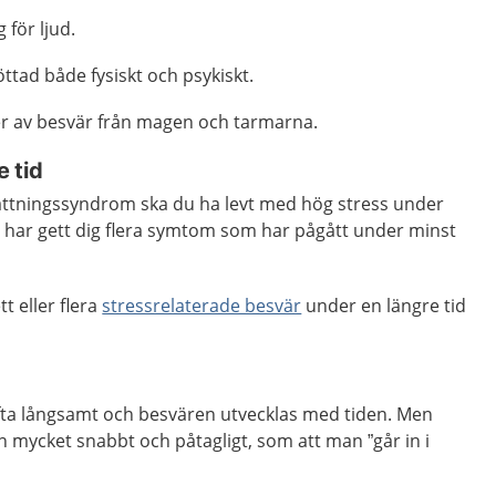
 för ljud.
öttad både fysiskt och psykiskt.
per av besvär från magen och tarmarna.
 tid
attningssyndrom ska du ha levt med hög stress under
n har gett dig flera symtom som har pågått under minst
t eller flera
stressrelaterade besvär
under en längre tid
ofta långsamt och besvären utvecklas med tiden. Men
ycket snabbt och påtagligt, som att man ”går in i